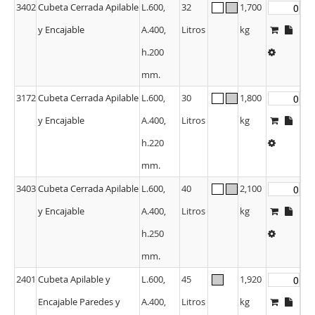
3402
Cubeta Cerrada Apilable
L.600,
32
1,700
y Encajable
A.400,
Litros
kg
h.200
mm.
3172
Cubeta Cerrada Apilable
L.600,
30
1,800
y Encajable
A.400,
Litros
kg
h.220
mm.
3403
Cubeta Cerrada Apilable
L.600,
40
2,100
y Encajable
A.400,
Litros
kg
h.250
mm.
2401
Cubeta Apilable y
L.600,
45
1,920
Encajable Paredes y
A.400,
Litros
kg