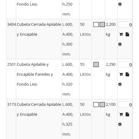
Fondo Liso
h.250
mm.
3404
Cubeta Cerrada Apilable
L.600,
50
2,200
y Encajable
A.400,
Litros
kg
h.300
mm.
2501
Cubeta Apilable y
L.600,
55
2,290
Encajable Paredes y
A.400,
Litros
kg
Fondo Liso
h.320
mm.
3173
Cubeta Cerrada Apilable
L.600,
50
2,100
y Encajable
A.400,
Litros
kg
h.325
mm.