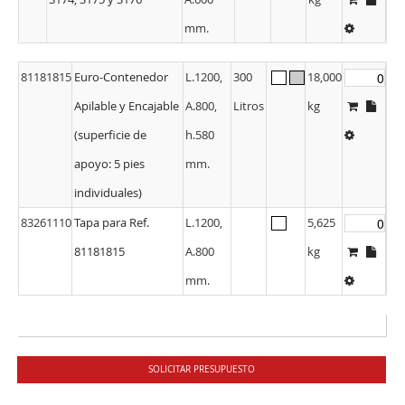
mm.
81181815
Euro-Contenedor
L.1200,
300
18,000
Apilable y Encajable
A.800,
Litros
kg
(superficie de
h.580
apoyo: 5 pies
mm.
individuales)
83261110
Tapa para Ref.
L.1200,
5,625
81181815
A.800
kg
mm.
SOLICITAR PRESUPUESTO