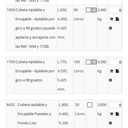
las Ref. 1693 y 1728)
1693
Cubeta Apilable y
L.650,
60
3,460
Encajable - Apilable por
A.450,
Litros
kg
giro a 90 grados (puede
h.425
apilarse y encajarse con
mm.
las Ref. 1694 y 1728)
1705
Cubeta Apilable y
L.770,
100
4,580
Encajable - Apilable por
A.595,
Litros
kg
giro a 90 grados
h.425
mm.
8420
Cubeta Apilable y
L.800,
50
3,000
Encajable Paredes y
A.400,
Litros
kg
Fondo Liso
h.200