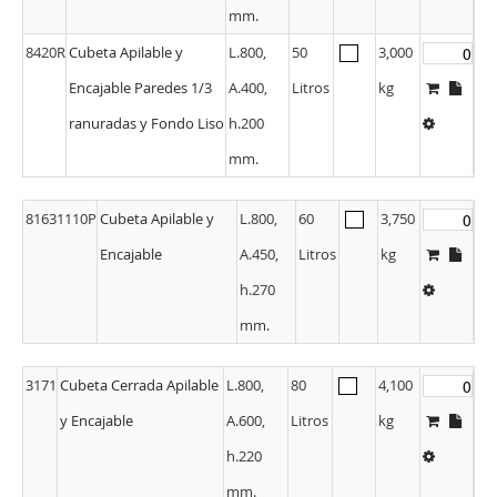
mm.
8420R
Cubeta Apilable y
L.800,
50
3,000
Encajable Paredes 1/3
A.400,
Litros
kg
ranuradas y Fondo Liso
h.200
mm.
81631110P
Cubeta Apilable y
L.800,
60
3,750
Encajable
A.450,
Litros
kg
h.270
mm.
3171
Cubeta Cerrada Apilable
L.800,
80
4,100
y Encajable
A.600,
Litros
kg
h.220
mm.