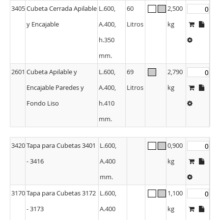
3405
Cubeta Cerrada Apilable
L.600,
60
2,500
y Encajable
A.400,
Litros
kg
h.350
mm.
2601
Cubeta Apilable y
L.600,
69
2,790
Encajable Paredes y
A.400,
Litros
kg
Fondo Liso
h.410
mm.
3420
Tapa para Cubetas 3401
L.600,
0,900
- 3416
A.400
kg
mm.
3170
Tapa para Cubetas 3172
L.600,
1,100
- 3173
A.400
kg