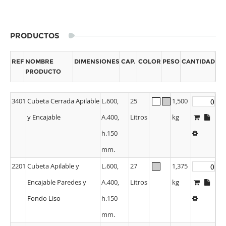
PRODUCTOS
REF
NOMBRE
DIMENSIONES
CAP.
COLOR
PESO
CANTIDAD
PRODUCTO
3401
Cubeta Cerrada Apilable
L.600,
25
1,500
y Encajable
A.400,
Litros
kg
h.150
mm.
2201
Cubeta Apilable y
L.600,
27
1,375
Encajable Paredes y
A.400,
Litros
kg
Fondo Liso
h.150
mm.