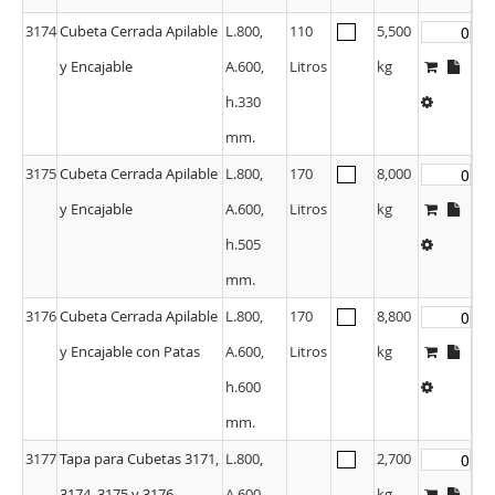
3174
Cubeta Cerrada Apilable
L.800,
110
5,500
y Encajable
A.600,
Litros
kg
h.330
mm.
3175
Cubeta Cerrada Apilable
L.800,
170
8,000
y Encajable
A.600,
Litros
kg
h.505
mm.
3176
Cubeta Cerrada Apilable
L.800,
170
8,800
y Encajable con Patas
A.600,
Litros
kg
h.600
mm.
3177
Tapa para Cubetas 3171,
L.800,
2,700
3174, 3175 y 3176
A.600
kg