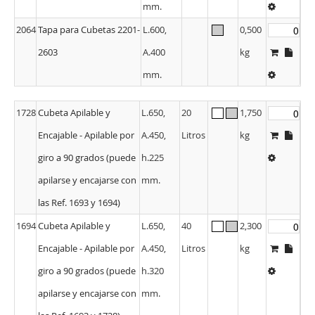
mm.
2064
Tapa para Cubetas 2201-
L.600,
0,500
2603
A.400
kg
mm.
1728
Cubeta Apilable y
L.650,
20
1,750
Encajable - Apilable por
A.450,
Litros
kg
giro a 90 grados (puede
h.225
apilarse y encajarse con
mm.
las Ref. 1693 y 1694)
1694
Cubeta Apilable y
L.650,
40
2,300
Encajable - Apilable por
A.450,
Litros
kg
giro a 90 grados (puede
h.320
apilarse y encajarse con
mm.