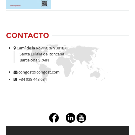
CONTACTO
Camí de la Rovira, s/n 08187
Santa Eulalia de Ronçana
Barcelona SPAIN
congost@congost.com
+34 938 448 684
+ç