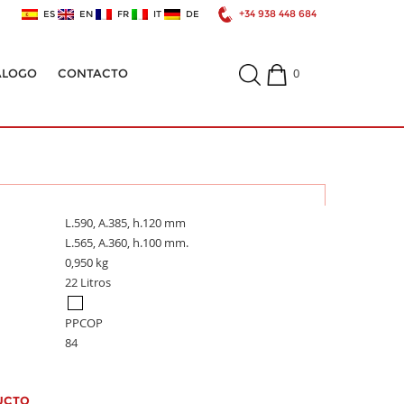
+34 938 448 684
ES
EN
FR
IT
DE
0
ÁLOGO
CONTACTO
L.590, A.385, h.120 mm
L.565, A.360, h.100 mm.
0,950 kg
22 Litros
PPCOP
84
UCTO