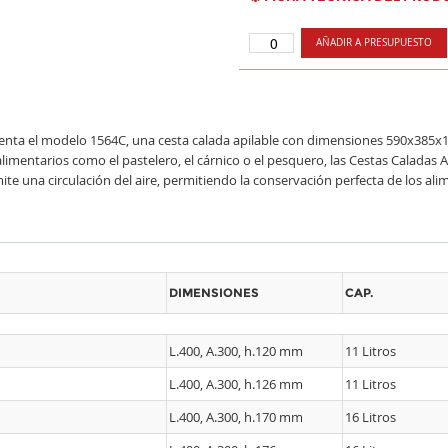
AÑADIR A PRESUPUESTO
enta el modelo 1564C, una cesta calada apilable con dimensiones 590x385x
alimentarios como el pastelero, el cárnico o el pesquero, las Cestas Caladas 
ite una circulación del aire, permitiendo la conservación perfecta de los ali
DIMENSIONES
CAP.
L.400, A.300, h.120 mm
11 Litros
L.400, A.300, h.126 mm
11 Litros
L.400, A.300, h.170 mm
16 Litros