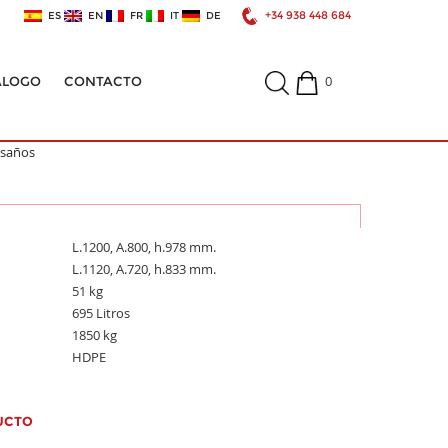
+34 938 448 684
ES
EN
FR
IT
DE
0
ÁLOGO
CONTACTO
esaños
L.1200, A.800, h.978 mm.
L.1120, A.720, h.833 mm.
51 kg
695 Litros
1850 kg
HDPE
UCTO