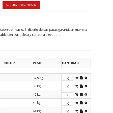
SOLICITAR PRESUPUESTO
porte en vacío. El diseño de sus patas garantizan máxima
ble con traspaleta y carretilla elevadora.
COLOR
PESO
CANTIDAD
37,5 kg
38 kg
40 kg
43 kg
44 kg