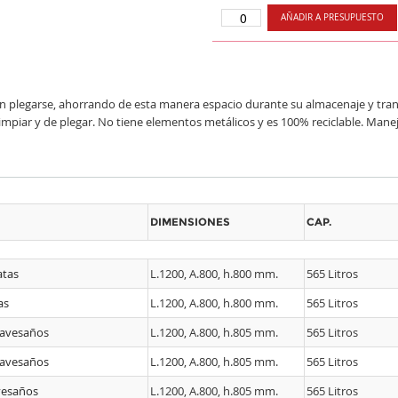
AÑADIR A PRESUPUESTO
plegarse, ahorrando de esta manera espacio durante su almacenaje y trans
impiar y de plegar. No tiene elementos metálicos y es 100% reciclable. Maneja
DIMENSIONES
CAP.
atas
L.1200, A.800, h.800 mm.
565 Litros
as
L.1200, A.800, h.800 mm.
565 Litros
ravesaños
L.1200, A.800, h.805 mm.
565 Litros
ravesaños
L.1200, A.800, h.805 mm.
565 Litros
vesaños
L.1200, A.800, h.805 mm.
565 Litros