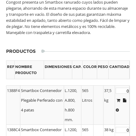
Congost presenta un Smartbox ranurado cuyos lados pueden
plegarse, ahorrando de esta manera espacio durante su almacenaje
y transporte en vacío. El diseño de sus patas garantizan máxima
estabilidad en apilado, tanto abierto como plegado. Fácil de limpiar y
de plegar. No tiene elementos metálicos y es 100% reciclable.
Manejable con traspaleta y carretilla elevadora.
PRODUCTOS
REF
NOMBRE
DIMENSIONES
CAP.
COLOR
PESO
CANTIDAD
PRODUCTO
1388F4
Smartbox Contenedor
L.1200,
565
37,5
Plegable Perferado con
A.800,
Litros
kg
4 patas
h.800
mm.
1388C4
Smartbox Contenedor
L.1200,
565
38 kg