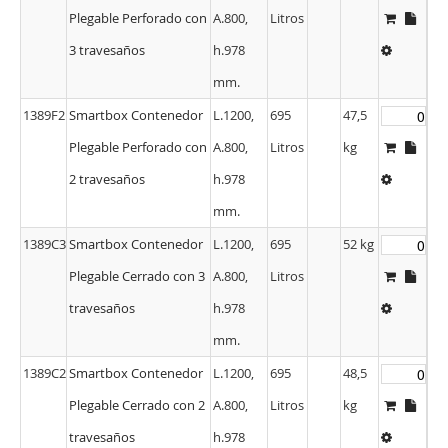
Plegable Perforado con
A.800,
Litros
3 travesaños
h.978
mm.
1389F2
Smartbox Contenedor
L.1200,
695
47,5
Plegable Perforado con
A.800,
Litros
kg
2 travesaños
h.978
mm.
1389C3
Smartbox Contenedor
L.1200,
695
52 kg
Plegable Cerrado con 3
A.800,
Litros
travesaños
h.978
mm.
1389C2
Smartbox Contenedor
L.1200,
695
48,5
Plegable Cerrado con 2
A.800,
Litros
kg
travesaños
h.978