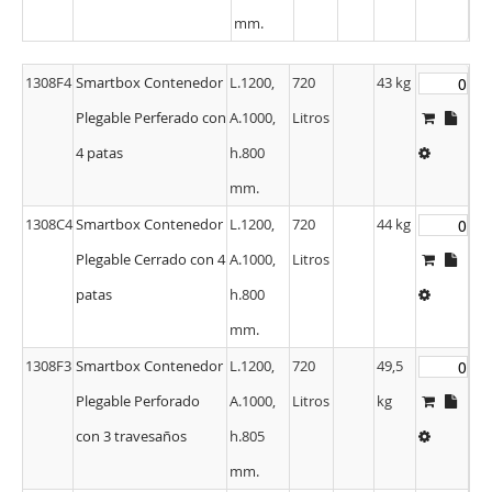
mm.
1308F4
Smartbox Contenedor
L.1200,
720
43 kg
Plegable Perferado con
A.1000,
Litros
4 patas
h.800
mm.
1308C4
Smartbox Contenedor
L.1200,
720
44 kg
Plegable Cerrado con 4
A.1000,
Litros
patas
h.800
mm.
1308F3
Smartbox Contenedor
L.1200,
720
49,5
Plegable Perforado
A.1000,
Litros
kg
con 3 travesaños
h.805
mm.