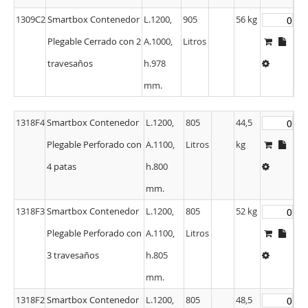
1309C2
Smartbox Contenedor
L.1200,
905
56 kg
Plegable Cerrado con 2
A.1000,
Litros
travesaños
h.978
mm.
1318F4
Smartbox Contenedor
L.1200,
805
44,5
Plegable Perforado con
A.1100,
Litros
kg
4 patas
h.800
mm.
1318F3
Smartbox Contenedor
L.1200,
805
52 kg
Plegable Perforado con
A.1100,
Litros
3 travesaños
h.805
mm.
1318F2
Smartbox Contenedor
L.1200,
805
48,5