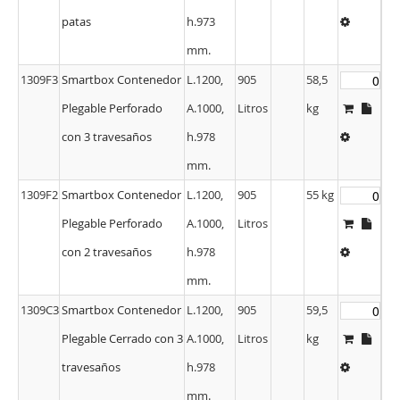
patas
h.973
mm.
1309F3
Smartbox Contenedor
L.1200,
905
58,5
Plegable Perforado
A.1000,
Litros
kg
con 3 travesaños
h.978
mm.
1309F2
Smartbox Contenedor
L.1200,
905
55 kg
Plegable Perforado
A.1000,
Litros
con 2 travesaños
h.978
mm.
1309C3
Smartbox Contenedor
L.1200,
905
59,5
Plegable Cerrado con 3
A.1000,
Litros
kg
travesaños
h.978
mm.