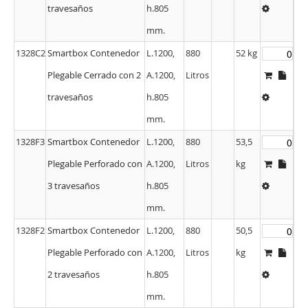
travesaños
h.805
mm.
1328C2
Smartbox Contenedor
L.1200,
880
52 kg
Plegable Cerrado con 2
A.1200,
Litros
travesaños
h.805
mm.
1328F3
Smartbox Contenedor
L.1200,
880
53,5
Plegable Perforado con
A.1200,
Litros
kg
3 travesaños
h.805
mm.
1328F2
Smartbox Contenedor
L.1200,
880
50,5
Plegable Perforado con
A.1200,
Litros
kg
2 travesaños
h.805
mm.