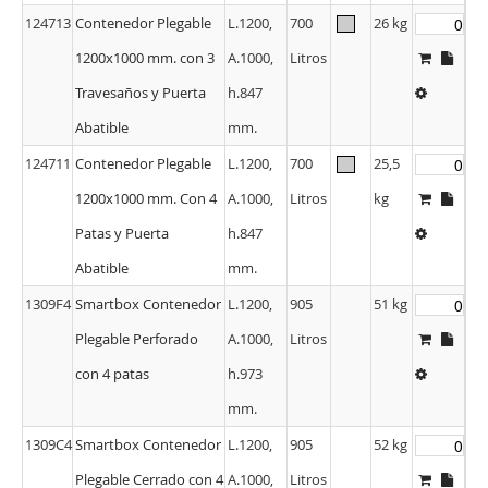
124713
Contenedor Plegable
L.1200,
700
26 kg
1200x1000 mm. con 3
A.1000,
Litros
Travesaños y Puerta
h.847
Abatible
mm.
124711
Contenedor Plegable
L.1200,
700
25,5
1200x1000 mm. Con 4
A.1000,
Litros
kg
Patas y Puerta
h.847
Abatible
mm.
1309F4
Smartbox Contenedor
L.1200,
905
51 kg
Plegable Perforado
A.1000,
Litros
con 4 patas
h.973
mm.
1309C4
Smartbox Contenedor
L.1200,
905
52 kg
Plegable Cerrado con 4
A.1000,
Litros