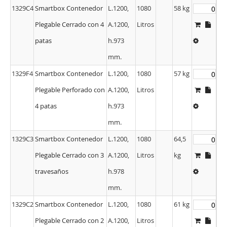
1329C4
Smartbox Contenedor
L.1200,
1080
58 kg
Plegable Cerrado con 4
A.1200,
Litros
patas
h.973
mm.
1329F4
Smartbox Contenedor
L.1200,
1080
57 kg
Plegable Perforado con
A.1200,
Litros
4 patas
h.973
mm.
1329C3
Smartbox Contenedor
L.1200,
1080
64,5
Plegable Cerrado con 3
A.1200,
Litros
kg
travesaños
h.978
mm.
1329C2
Smartbox Contenedor
L.1200,
1080
61 kg
Plegable Cerrado con 2
A.1200,
Litros