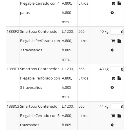
Plegable Cerrado con 4
A.800,
Litros
patas
h.800
mm.
1388F2
Smartbox Contenedor
L.1200,
565
40 kg
Plegable Perforado con
A.800,
Litros
2 travesaños
h.805
mm.
1388F3
Smartbox Contenedor
L.1200,
565
43 kg
Plegable Perforado con
A.800,
Litros
3 travesaños
h.805
mm.
1388C3
Smartbox Contenedor
L.1200,
565
44 kg
Plegable Cerrado con 3
A.800,
Litros
travesaños
h.805