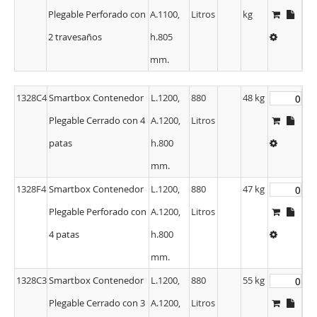
Plegable Perforado con
A.1100,
Litros
kg
2 travesaños
h.805
mm.
1328C4
Smartbox Contenedor
L.1200,
880
48 kg
Plegable Cerrado con 4
A.1200,
Litros
patas
h.800
mm.
1328F4
Smartbox Contenedor
L.1200,
880
47 kg
Plegable Perforado con
A.1200,
Litros
4 patas
h.800
mm.
1328C3
Smartbox Contenedor
L.1200,
880
55 kg
Plegable Cerrado con 3
A.1200,
Litros