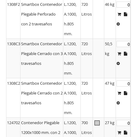
1308F2
Smartbox Contenedor
L.1200,
720
46 kg
Plegable Perforado
A.1000,
Litros
con 2 travesaños
h.805
mm.
1308C3
Smartbox Contenedor
L.1200,
720
50,5
Plegable Cerrado con 3
A.1000,
Litros
kg
travesaños
h.805
mm.
1308C2
Smartbox Contenedor
L.1200,
720
47 kg
Plegable Cerrado con 2
A.1000,
Litros
travesaños
h.805
mm.
124702
Contenedor Plegable
L.1200,
700
27 kg
1200x1000 mm. con 2
A.1000,
Litros