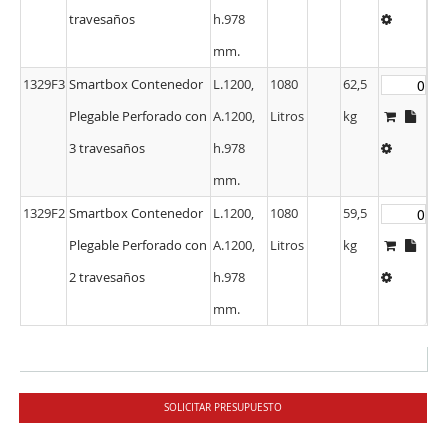
travesaños
h.978
mm.
1329F3
Smartbox Contenedor
L.1200,
1080
62,5
Plegable Perforado con
A.1200,
Litros
kg
3 travesaños
h.978
mm.
1329F2
Smartbox Contenedor
L.1200,
1080
59,5
Plegable Perforado con
A.1200,
Litros
kg
2 travesaños
h.978
mm.
SOLICITAR PRESUPUESTO