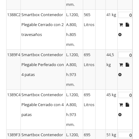
mm.
1388C2
Smartbox Contenedor
L.1200,
565
41 kg
Plegable Cerrado con 2
A.800,
Litros
travesaños
h.805
mm.
1389F4
Smartbox Contenedor
L.1200,
695
44,5
Plegable Perferado con
A.800,
Litros
kg
4 patas
h.973
mm.
1389C4
Smartbox Contenedor
L.1200,
695
45 kg
Plegable Cerrado con 4
A.800,
Litros
patas
h.973
mm.
1389F3
Smartbox Contenedor
L.1200,
695
51 kg