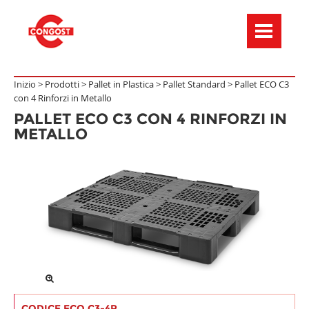
Menú de navegación
Inizio >
Prodotti
>
Pallet in Plastica
>
Pallet Standard
>
Pallet ECO C3
con 4 Rinforzi in Metallo
PALLET ECO C3 CON 4 RINFORZI IN
METALLO
CODICE ECO C3-4R