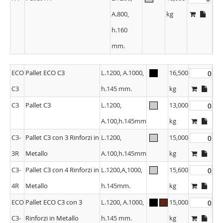
A.800,
kg
h.160
mm.
ECO
Pallet ECO C3
L.1200, A.1000,
16,500
C3
h.145 mm.
kg
C3
Pallet C3
L.1200,
13,000
A.100,h.145mm
kg
C3-
Pallet C3 con 3 Rinforzi in
L.1200,
15,000
3R
Metallo
A.100,h.145mm
kg
C3-
Pallet C3 con 4 Rinforzi in
L.1200,A,1000,
15,600
4R
Metallo
h.145mm.
kg
ECO
Pallet ECO C3 con 3
L.1200, A.1000,
15,000
C3-
Rinforzi in Metallo
h.145 mm.
kg