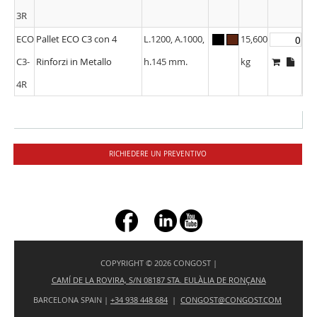
3R
ECO
Pallet ECO C3 con 4
L.1200, A.1000,
15,600
C3-
Rinforzi in Metallo
h.145 mm.
kg
4R
RICHIEDERE UN PREVENTIVO
+ç
COPYRIGHT © 2026 CONGOST |
CAMÍ DE LA ROVIRA, S/N 08187 STA. EULÀLIA DE RONÇANA
BARCELONA SPAIN |
+34 938 448 684
|
CONGOST@CONGOST.COM