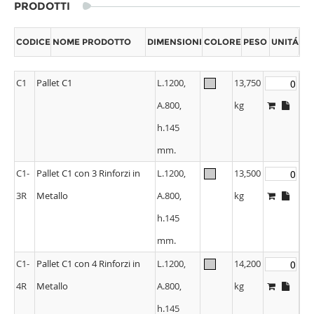
PRODOTTI
CODICE
NOME PRODOTTO
DIMENSIONI
COLORE
PESO
UNITÁ
C1
Pallet C1
L.1200,
13,750
A.800,
kg
h.145
mm.
C1-
Pallet C1 con 3 Rinforzi in
L.1200,
13,500
3R
Metallo
A.800,
kg
h.145
mm.
C1-
Pallet C1 con 4 Rinforzi in
L.1200,
14,200
4R
Metallo
A.800,
kg
h.145