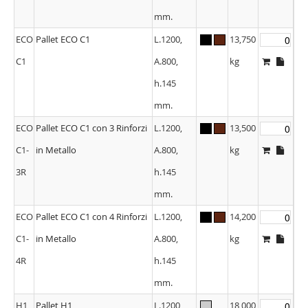
mm.
ECO
Pallet ECO C1
L.1200,
13,750
C1
A.800,
kg
h.145
mm.
ECO
Pallet ECO C1 con 3 Rinforzi
L.1200,
13,500
C1-
in Metallo
A.800,
kg
3R
h.145
mm.
ECO
Pallet ECO C1 con 4 Rinforzi
L.1200,
14,200
C1-
in Metallo
A.800,
kg
4R
h.145
mm.
H1
Pallet H1
L.1200,
18,000