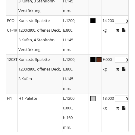
3 Kufen, 3 Stahlrohr-
H.145
Verstärkung
mm.
ECO
Kunststoffpalette
L.1200,
14,200
C1-4R
1200x800, offenes Deck,
B.800,
kg
3 Kufen, 4 Stahlrohr-
H.145
Verstärkung
mm.
1208T
Kunststoffpalette
L.1200,
9.000
1200x800, offenes Deck,
B.800,
kg
3 Kufen
H.145
mm.
H1
H1 Palette
L.1200,
18,000
B.800,
kg
h.160
mm.