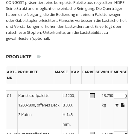
CONGOST präsentiert eine kompakte Palette aus recyceltem HDPE.
Seine Struktur ermöglicht eine einfache Reinigung. Die Querträger
haben eine Neigung, die die Bedienung mit einem Palettenwagen
oder Gabelstapler erleichtert. Flansche verbessern die Lastsicherheit
und Verstärkungen erhöhen den Lastwiderstand. Es verfügt über
rutschfeste Stopfen,-Unterkünfte, um die Laststabilität zu
gewährleisten (optional).
PRODUKTE
ART.-
PRODUKTE
MASSE
KAP.
FARBE
GEWICHT
MENGE
NR.
C1
Kunststoffpalette
L.1200,
13.750
1200x800, offenes Deck,
B.800,
kg
3 Kufen
H.145
mm.
C1-3R
Kunststoffpalette
L.1200,
13,500