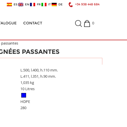
+34 938 448 684
ES
EN
FR
IT
DE
0
TALOGUE
CONTACT
s passantes
IGNÉES PASSANTES
L.500, l.400, h.110 mm.
L.411, l.351, h.90 mm.
1,035 kg
10 Litres
HDPE
280