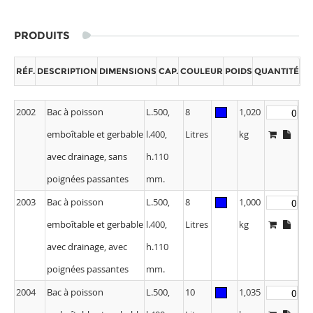
PRODUITS
RÉF.
DESCRIPTION
DIMENSIONS
CAP.
COULEUR
POIDS
QUANTITÉ
2002
Bac à poisson
L.500,
8
1,020
emboîtable et gerbable
l.400,
Litres
kg
avec drainage, sans
h.110
poignées passantes
mm.
2003
Bac à poisson
L.500,
8
1,000
emboîtable et gerbable
l.400,
Litres
kg
avec drainage, avec
h.110
poignées passantes
mm.
2004
Bac à poisson
L.500,
10
1,035