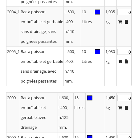
poignées passantes
mm.
2004_1
Bac à poisson
L.500,
10
1,035
emboîtable et gerbable
l.400,
Litres
kg
sans drainage, sans
h.110
poignées passantes
mm.
2005_1
Bac à poisson
L.500,
10
1,030
emboîtable et gerbable
l.400,
Litres
kg
sans drainage, avec
h.110
poignées passantes
mm.
2000
Bac à poisson
L.600,
15
1,450
emboîtable et
l.400,
Litres
kg
gerbable avec
h.125
drainage
mm.
2000_1
Bac à poisson
L.600,
15
1,450