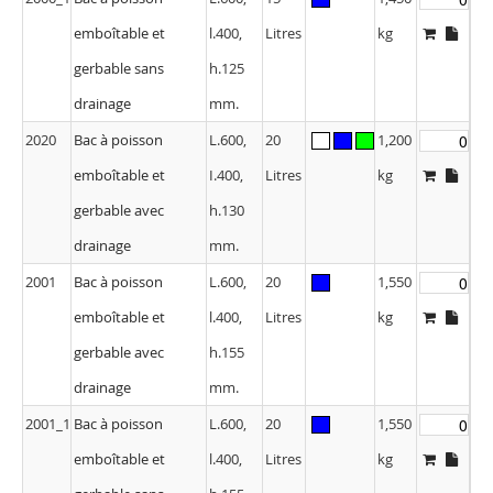
emboîtable et
l.400,
Litres
kg
gerbable sans
h.125
drainage
mm.
2020
Bac à poisson
L.600,
20
1,200
emboîtable et
I.400,
Litres
kg
gerbable avec
h.130
drainage
mm.
2001
Bac à poisson
L.600,
20
1,550
emboîtable et
l.400,
Litres
kg
gerbable avec
h.155
drainage
mm.
2001_1
Bac à poisson
L.600,
20
1,550
emboîtable et
l.400,
Litres
kg