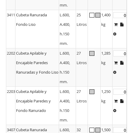
mm.
3411
Cubeta Ranurada
L.600,
25
1,400
Fondo Liso
A.400,
Litros
kg
h.150
mm.
2202
Cubeta Apilable y
L.600,
27
1,285
Encajable Paredes
A.400,
Litros
kg
Ranuradas y Fondo Liso
h.150
mm.
2203
Cubeta Apilable y
L.600,
27
1,250
Encajable Paredes y
A.400,
Litros
kg
Fondo Ranurado
h.150
mm.
3407
Cubeta Ranurada
L.600,
32
1,500