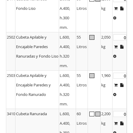
Fondo Liso
A.400,
Litros
kg
h.300
mm.
2502
Cubeta Apilable y
L.600,
55
2,050
Encajable Paredes
A.400,
Litros
kg
Ranuradas y Fondo Liso
h.320
mm.
2503
Cubeta Apilable y
L.600,
55
1,960
Encajable Paredes y
A.400,
Litros
kg
Fondo Ranurado
h.320
mm.
3410
Cubeta Ranurada
L.600,
60
2,200
A.400,
Litros
kg
h.350