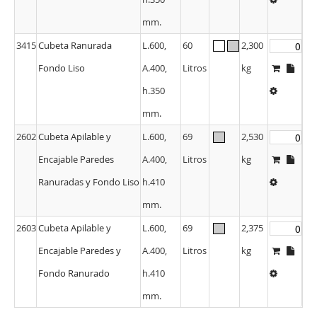
mm.
3415
Cubeta Ranurada
L.600,
60
2,300
Fondo Liso
A.400,
Litros
kg
h.350
mm.
2602
Cubeta Apilable y
L.600,
69
2,530
Encajable Paredes
A.400,
Litros
kg
Ranuradas y Fondo Liso
h.410
mm.
2603
Cubeta Apilable y
L.600,
69
2,375
Encajable Paredes y
A.400,
Litros
kg
Fondo Ranurado
h.410
mm.