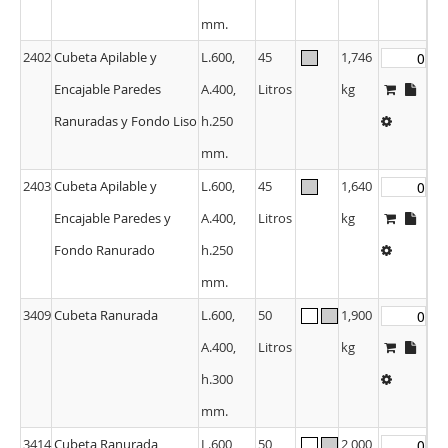
mm.
2402
Cubeta Apilable y
L.600,
45
1,746
Encajable Paredes
A.400,
Litros
kg
Ranuradas y Fondo Liso
h.250
mm.
2403
Cubeta Apilable y
L.600,
45
1,640
Encajable Paredes y
A.400,
Litros
kg
Fondo Ranurado
h.250
mm.
3409
Cubeta Ranurada
L.600,
50
1,900
A.400,
Litros
kg
h.300
mm.
3414
Cubeta Ranurada
L.600,
50
2,000