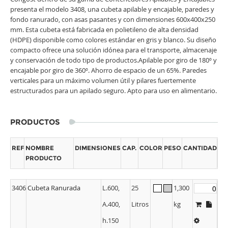
presenta el modelo 3408, una cubeta apilable y encajable, paredes y
fondo ranurado, con asas pasantes y con dimensiones 600x400x250
mm. Esta cubeta está fabricada en polietileno de alta densidad
(HDPE) disponible como colores estándar en gris y blanco. Su diseño
compacto ofrece una solución idónea para el transporte, almacenaje
y conservación de todo tipo de productos.Apilable por giro de 180º y
encajable por giro de 360º. Ahorro de espacio de un 65%. Paredes
verticales para un máximo volumen útil y pilares fuertemente
estructurados para un apilado seguro. Apto para uso en alimentario.
PRODUCTOS
REF
NOMBRE
DIMENSIONES
CAP.
COLOR
PESO
CANTIDAD
PRODUCTO
3406
Cubeta Ranurada
L.600,
25
1,300
A.400,
Litros
kg
h.150