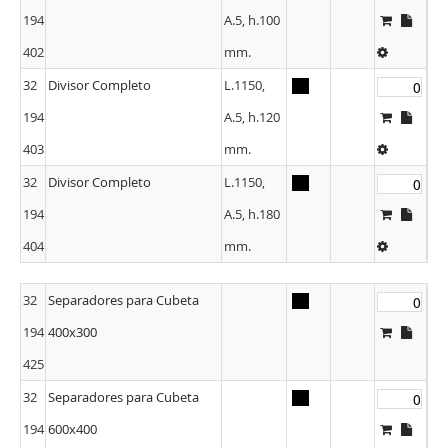
194
A.5, h.100
402
mm.
32
Divisor Completo
L.1150,
194
A.5, h.120
403
mm.
32
Divisor Completo
L.1150,
194
A.5, h.180
404
mm.
32
Separadores para Cubeta
194
400x300
425
32
Separadores para Cubeta
194
600x400