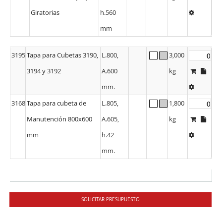
Giratorias
h.560
mm
3195
Tapa para Cubetas 3190,
L.800,
3,000
3194 y 3192
A.600
kg
mm.
3168
Tapa para cubeta de
L.805,
1,800
Manutención 800x600
A.605,
kg
mm
h.42
mm.
SOLICITAR PRESUPUESTO