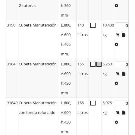
Giratorias
h.360
mm
3190
Cubeta Manutención
L.800,
140
10,400
A.600,
Litros
kg
h.405
mm.
3164
Cubeta Manutención
L.800,
155
5,250
A.600,
Litros
kg
h.430
mm
3164R
Cubeta Manutención
L.800,
155
5,975
con fondo reforzado
A.600,
Litros
kg
h.430
mm