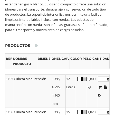
estándar en gris y blanco. Su diseño compacto ofrece una solución
idónea para el transporte, almacenaje y conservación de todo tipo
de productos. La superficie interior lisa nos permite una fácil de
limpieza. Interapilables incluso con ruedas. Las cubetas de
manutención con ruedas son idóneas, gracias a su fondo reforzado,
para el transporte y movimiento de cargas pesadas.
PRODUCTOS
REF
NOMBRE
DIMENSIONES
CAP.
COLOR
PESO
CANTIDAD
PRODUCTO
1195
Cubeta Manutención
L.395,
12
0,800
A.295,
Litros
kg
h.165
mm
1196
Cubeta Manutención
L.395,
15
1,020