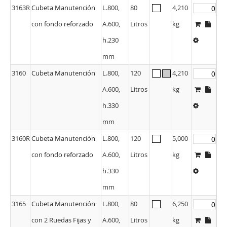
3163R
Cubeta Manutención
L.800,
80
4,210
con fondo reforzado
A.600,
Litros
kg
h.230
mm
3160
Cubeta Manutención
L.800,
120
4,210
A.600,
Litros
kg
h.330
mm
3160R
Cubeta Manutención
L.800,
120
5,000
con fondo reforzado
A.600,
Litros
kg
h.330
mm
3165
Cubeta Manutención
L.800,
80
6,250
con 2 Ruedas Fijas y
A.600,
Litros
kg