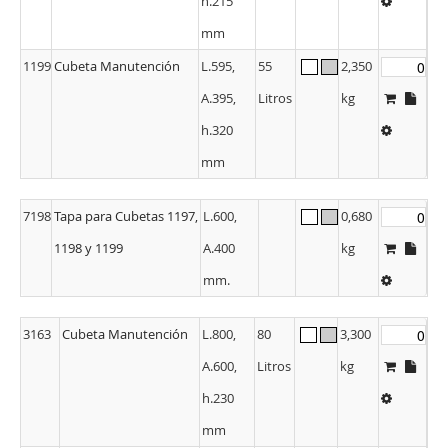
h.215
mm
1199
Cubeta Manutención
L.595,
55
2,350
A.395,
Litros
kg
h.320
mm
7198
Tapa para Cubetas 1197,
L.600,
0,680
1198 y 1199
A.400
kg
mm.
3163
Cubeta Manutención
L.800,
80
3,300
A.600,
Litros
kg
h.230
mm