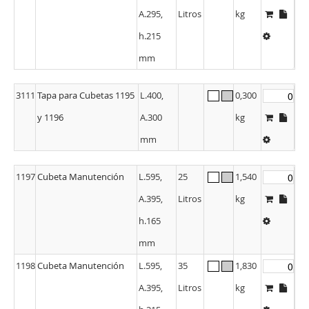
A.295,
Litros
kg
h.215
mm
3111
Tapa para Cubetas 1195
L.400,
0,300
y 1196
A.300
kg
mm
1197
Cubeta Manutención
L.595,
25
1,540
A.395,
Litros
kg
h.165
mm
1198
Cubeta Manutención
L.595,
35
1,830
A.395,
Litros
kg