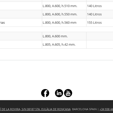
L.800, A.600, h.510 mm.
140 Litros
L.800, A.600, h.550 mm.
140 Litros
rias
L.800, A.600, h.560 mm
155 Litros
L.800, A.600 mm.
L.805, A.605, h.42 mm.
+ç
 DE LA ROVIRA, S/N 08187 STA. EULÀLIA DE RONÇANA
BARCELONA SPAIN |
+34 938 4