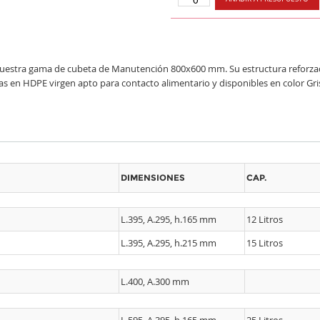
stra gama de cubeta de Manutención 800x600 mm. Su estructura reforzada 
as en HDPE virgen apto para contacto alimentario y disponibles en color Gri
DIMENSIONES
CAP.
L.395, A.295, h.165 mm
12 Litros
L.395, A.295, h.215 mm
15 Litros
L.400, A.300 mm