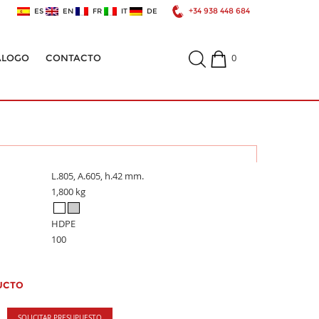
+34 938 448 684
ES
EN
FR
IT
DE
0
ÁLOGO
CONTACTO
L.805, A.605, h.42 mm.
1,800 kg
HDPE
100
UCTO
SOLICITAR PRESUPUESTO