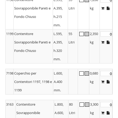
Sovrapponibile Pareti e
A.395,
Litri
kg
Fondo Chiuso
h.215
mm.
1199
Contenitore
L.595,
55
2,350
Sovrapponibile Pareti e
A.395,
Litri
kg
Fondo Chiuso
h.320
mm.
7198
Coperchio per
L.600,
0,680
Contenitori 1197, 1198 e
A.400
kg
1199
mm.
3163
Contenitore
L.800,
80
3,300
Sovrapponibile
A.600,
Litri
kg