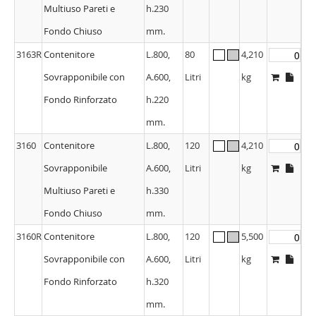
Multiuso Pareti e
h.230
Fondo Chiuso
mm.
3163R
Contenitore
L.800,
80
4,210
Sovrapponibile con
A.600,
Litri
kg
Fondo Rinforzato
h.220
mm.
3160
Contenitore
L.800,
120
4,210
Sovrapponibile
A.600,
Litri
kg
Multiuso Pareti e
h.330
Fondo Chiuso
mm.
3160R
Contenitore
L.800,
120
5,500
Sovrapponibile con
A.600,
Litri
kg
Fondo Rinforzato
h.320
mm.