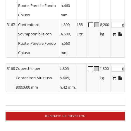
Ruote, Pareti e Fondo
h.460
Chiuso
mm.
3167
Contenitore
L.800,
155
8,200
Sovrapponibile con
A.600,
Litri
kg
Ruote, Pareti e Fondo
h.560
Chiuso
mm.
3168
Coperchio per
L.805,
1,800
Contenitori Multiuso
A.605,
kg
800x600 mm
h.42 mm.
RICHIEDERE UN PREVENTIVO