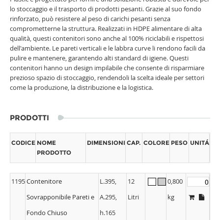
lo stoccaggio e il trasporto di prodotti pesanti. Grazie al suo fondo
rinforzato, può resistere al peso di carichi pesanti senza
comprometterne la struttura. Realizzati in HDPE alimentare di alta
qualità, questi contenitori sono anche al 100% riciclabili e rispettosi
dell'ambiente. Le pareti verticali e le labbra curve li rendono facili da
pulire e mantenere, garantendo alti standard di igiene. Questi
contenitori hanno un design impilabile che consente di risparmiare
prezioso spazio di stoccaggio, rendendoli la scelta ideale per settori
come la produzione, la distribuzione e la logistica.
PRODOTTI
CODICE
NOME
DIMENSIONI
CAP.
COLORE
PESO
UNITÁ
PRODOTTO
1195
Contenitore
L.395,
12
0,800
Sovrapponibile Pareti e
A.295,
Litri
kg
Fondo Chiuso
h.165