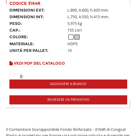
CODICE 3164R
L.800, A.600, h.420 mm.
DIMENSIONI EXT:
L.750, A.550, h.415 mm.
DIMENSIONI INT:
5,975 kg
PESO:
155 Litri
CAP.:
COLORE:
HDPE
MATERIALE:
10
UNITÁ PER PALLET:
VEDI PDF DEL CATALOGO
AGGIUNGERE A BILANCIO
RICHIEDERE UN PREVENTIVO
Il Contenitore Sovrapponibile Fondo Rinforzato - 3164R di Congost
Plastic è progettato per fornire una soluzione robusta e durevole per