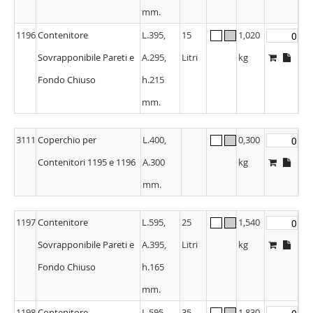
mm.
1196
Contenitore
L.395,
15
1,020
Sovrapponibile Pareti e
A.295,
Litri
kg
Fondo Chiuso
h.215
mm.
3111
Coperchio per
L.400,
0,300
Contenitori 1195 e 1196
A.300
kg
mm.
1197
Contenitore
L.595,
25
1,540
Sovrapponibile Pareti e
A.395,
Litri
kg
Fondo Chiuso
h.165
mm.
1198
Contenitore
L.595,
35
1,830