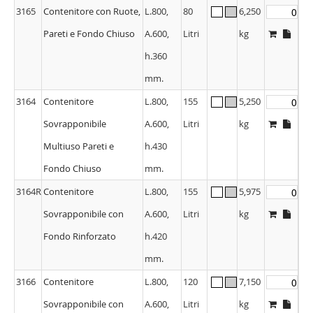
3165
Contenitore con Ruote,
L.800,
80
6,250
Pareti e Fondo Chiuso
A.600,
Litri
kg
h.360
mm.
3164
Contenitore
L.800,
155
5,250
Sovrapponibile
A.600,
Litri
kg
Multiuso Pareti e
h.430
Fondo Chiuso
mm.
3164R
Contenitore
L.800,
155
5,975
Sovrapponibile con
A.600,
Litri
kg
Fondo Rinforzato
h.420
mm.
3166
Contenitore
L.800,
120
7,150
Sovrapponibile con
A.600,
Litri
kg