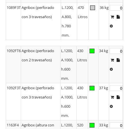
1089F3T
Agribox (perforado
L.1200,
470
36 kg
con 3 travesaños)
A.800,
Litros
h.780
mm.
1092FT6
Agribox (perforado
L.1200,
430
34 kg
con 2 travesaños)
A.1000,
Litros
h.600
mm.
1092F3T
Agribox (perforado
L.1200,
430
37 kg
con 3 travesaños)
A.1000,
Litros
h.600
mm.
1163F4
Agribox (altura con
L.1200,
520
33 kg