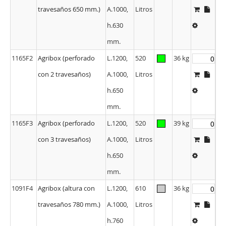
travesaños 650 mm.)
A.1000,
Litros
h.630
mm.
1165F2
Agribox (perforado
L.1200,
520
36 kg
con 2 travesaños)
A.1000,
Litros
h.650
mm.
1165F3
Agribox (perforado
L.1200,
520
39 kg
con 3 travesaños)
A.1000,
Litros
h.650
mm.
1091F4
Agribox (altura con
L.1200,
610
36 kg
travesaños 780 mm.)
A.1000,
Litros
h.760