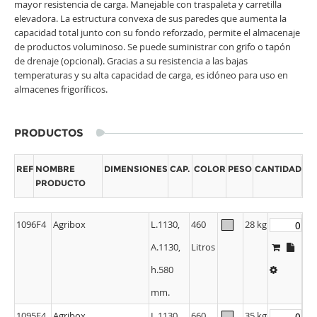
mayor resistencia de carga. Manejable con traspaleta y carretilla
elevadora. La estructura convexa de sus paredes que aumenta la
capacidad total junto con su fondo reforzado, permite el almacenaje
de productos voluminoso. Se puede suministrar con grifo o tapón
de drenaje (opcional). Gracias a su resistencia a las bajas
temperaturas y su alta capacidad de carga, es idóneo para uso en
almacenes frigoríficos.
PRODUCTOS
REF
NOMBRE
DIMENSIONES
CAP.
COLOR
PESO
CANTIDAD
PRODUCTO
1096F4
Agribox
L.1130,
460
28 kg
A.1130,
Litros
h.580
mm.
1095F4
Agribox
L.1130,
660
35 kg