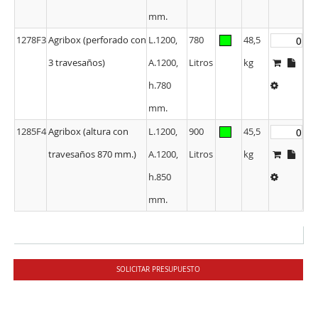
mm.
1278F3
Agribox (perforado con
L.1200,
780
48,5
3 travesaños)
A.1200,
Litros
kg
h.780
mm.
1285F4
Agribox (altura con
L.1200,
900
45,5
travesaños 870 mm.)
A.1200,
Litros
kg
h.850
mm.
SOLICITAR PRESUPUESTO