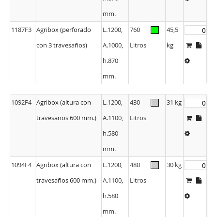
mm.
1187F3
Agribox (perforado
L.1200,
760
45,5
con 3 travesaños)
A.1000,
Litros
kg
h.870
mm.
1092F4
Agribox (altura con
L.1200,
430
31 kg
travesaños 600 mm.)
A.1100,
Litros
h.580
mm.
1094F4
Agribox (altura con
L.1200,
480
30 kg
travesaños 600 mm.)
A.1100,
Litros
h.580
mm.