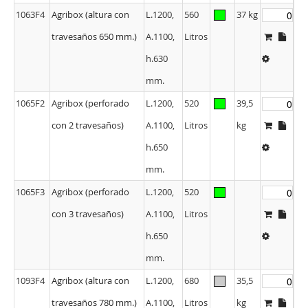
1063F4
Agribox (altura con
L.1200,
560
37 kg
travesaños 650 mm.)
A.1100,
Litros
h.630
mm.
1065F2
Agribox (perforado
L.1200,
520
39,5
con 2 travesaños)
A.1100,
Litros
kg
h.650
mm.
1065F3
Agribox (perforado
L.1200,
520
con 3 travesaños)
A.1100,
Litros
h.650
mm.
1093F4
Agribox (altura con
L.1200,
680
35,5
travesaños 780 mm.)
A.1100,
Litros
kg