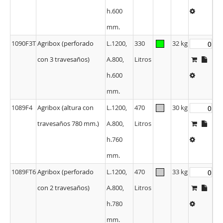
h.600
mm.
1090F3T
Agribox (perforado
L.1200,
330
32 kg
con 3 travesaños)
A.800,
Litros
h.600
mm.
1089F4
Agribox (altura con
L.1200,
470
30 kg
travesaños 780 mm.)
A.800,
Litros
h.760
mm.
1089FT6
Agribox (perforado
L.1200,
470
33 kg
con 2 travesaños)
A.800,
Litros
h.780
mm.