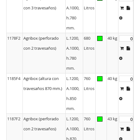
con 3 travesaños)
A.1000,
Litros
h.780
mm.
1178F2
Agribox (perforado
L.1200,
680
40 kg
con 2 travesaños)
A.1000,
Litros
h.780
mm.
1185F4
Agribox (altura con
L.1200,
760
40 kg
travesaños 870 mm.)
A.1000,
Litros
h.850
mm.
1187F2
Agribox (perforado
L.1200,
760
43 kg
con 2 travesaños)
A.1000,
Litros
h.870