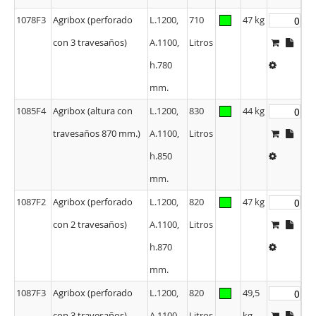
1078F3
Agribox (perforado
L.1200,
710
47 kg
con 3 travesaños)
A.1100,
Litros
h.780
mm.
1085F4
Agribox (altura con
L.1200,
830
44 kg
travesaños 870 mm.)
A.1100,
Litros
h.850
mm.
1087F2
Agribox (perforado
L.1200,
820
47 kg
con 2 travesaños)
A.1100,
Litros
h.870
mm.
1087F3
Agribox (perforado
L.1200,
820
49,5
con 3 travesaños)
A.1100,
Litros
kg