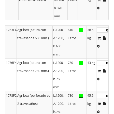
h.870
mm.
1263F4
Agribox (altura con
L.1200,
610
38,5
travesaños 650 mm.)
A.1200,
Litros
kg
h.630
mm.
1276F4
Agribox (altura con
L.1200,
780
43 kg
travesaños 780 mm.)
A.1200,
Litros
h.760
mm.
1278F2
Agribox (perforado con
L.1200,
780
45,5
2 travesaños)
A.1200,
Litros
kg
h.780