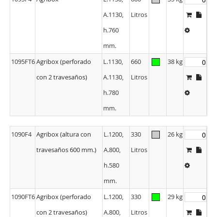
A.1130,
Litros
h.760
mm.
1095FT6
Agribox (perforado
L.1130,
660
38 kg
con 2 travesaños)
A.1130,
Litros
h.780
mm.
1090F4
Agribox (altura con
L.1200,
330
26 kg
travesaños 600 mm.)
A.800,
Litros
h.580
mm.
1090FT6
Agribox (perforado
L.1200,
330
29 kg
con 2 travesaños)
A.800,
Litros