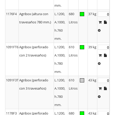
mm.
1176F4
Agribox (altura con
L.1200,
680
37 kg
travesaños 780 mm.)
A.1000,
Litros
h.760
mm.
1091FT6
Agribox (perforado
L.1200,
610
39 kg
con 2 travesaños)
A.1000,
Litros
h.780
mm.
1091F3T
Agribox (perforado
L.1200,
610
43 kg
con 3 travesaños)
A.1000,
Litros
h.780
mm.
1178F3
Agribox (perforado
L.1200,
680
43 kg