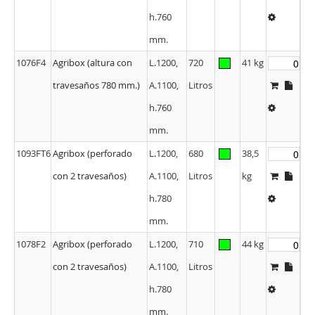
h.760
mm.
1076F4
Agribox (altura con
L.1200,
720
41 kg
travesaños 780 mm.)
A.1100,
Litros
h.760
mm.
1093FT6
Agribox (perforado
L.1200,
680
38,5
con 2 travesaños)
A.1100,
Litros
kg
h.780
mm.
1078F2
Agribox (perforado
L.1200,
710
44 kg
con 2 travesaños)
A.1100,
Litros
h.780
mm.