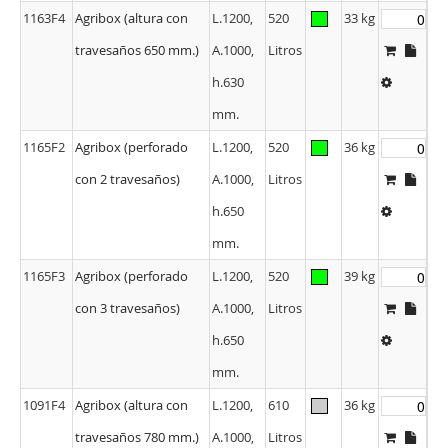
1163F4
Agribox (altura con
L.1200,
520
33 kg
travesaños 650 mm.)
A.1000,
Litros
h.630
mm.
1165F2
Agribox (perforado
L.1200,
520
36 kg
con 2 travesaños)
A.1000,
Litros
h.650
mm.
1165F3
Agribox (perforado
L.1200,
520
39 kg
con 3 travesaños)
A.1000,
Litros
h.650
mm.
1091F4
Agribox (altura con
L.1200,
610
36 kg