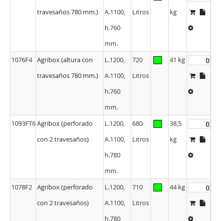
1093F4
Agribox (altura con
L.1200,
680
35,5
travesaños 780 mm.)
A.1100,
Litros
kg
h.760
mm.
1076F4
Agribox (altura con
L.1200,
720
41 kg
travesaños 780 mm.)
A.1100,
Litros
h.760
mm.
1093FT6
Agribox (perforado
L.1200,
680
38,5
con 2 travesaños)
A.1100,
Litros
kg
h.780
mm.
1078F2
Agribox (perforado
L.1200,
710
44 kg
con 2 travesaños)
A.1100,
Litros