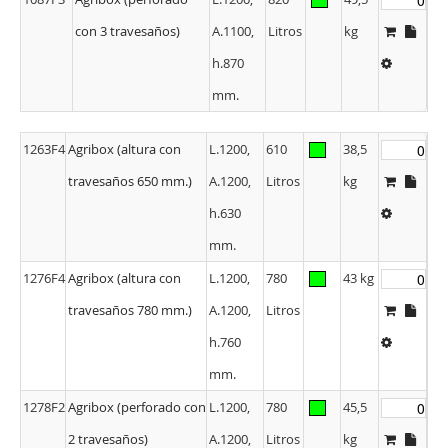
1087F3
Agribox (perforado
L.1200,
820
49,5
con 3 travesaños)
A.1100,
Litros
kg
h.870
mm.
1263F4
Agribox (altura con
L.1200,
610
38,5
travesaños 650 mm.)
A.1200,
Litros
kg
h.630
mm.
1276F4
Agribox (altura con
L.1200,
780
43 kg
travesaños 780 mm.)
A.1200,
Litros
h.760
mm.
1278F2
Agribox (perforado con
L.1200,
780
45,5