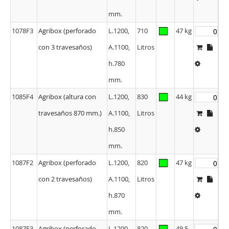
h.780
mm.
1078F3
Agribox (perforado
L.1200,
710
47 kg
con 3 travesaños)
A.1100,
Litros
h.780
mm.
1085F4
Agribox (altura con
L.1200,
830
44 kg
travesaños 870 mm.)
A.1100,
Litros
h.850
mm.
1087F2
Agribox (perforado
L.1200,
820
47 kg
con 2 travesaños)
A.1100,
Litros
h.870
mm.