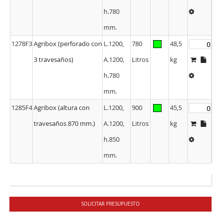
2 travesaños)
A.1200,
Litros
kg
h.780
mm.
1278F3
Agribox (perforado con
L.1200,
780
48,5
3 travesaños)
A.1200,
Litros
kg
h.780
mm.
1285F4
Agribox (altura con
L.1200,
900
45,5
travesaños 870 mm.)
A.1200,
Litros
kg
h.850
mm.
SOLICITAR PRESUPUESTO