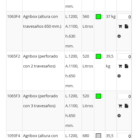
h.580
mm.
1063F4
Agribox (altura con
L.1200,
560
37 kg
travesaños 650 mm.)
A.1100,
Litros
h.630
mm.
1065F2
Agribox (perforado
L.1200,
520
39,5
con 2 travesaños)
A.1100,
Litros
kg
h.650
mm.
1065F3
Agribox (perforado
L.1200,
520
con 3 travesaños)
A.1100,
Litros
h.650
mm.