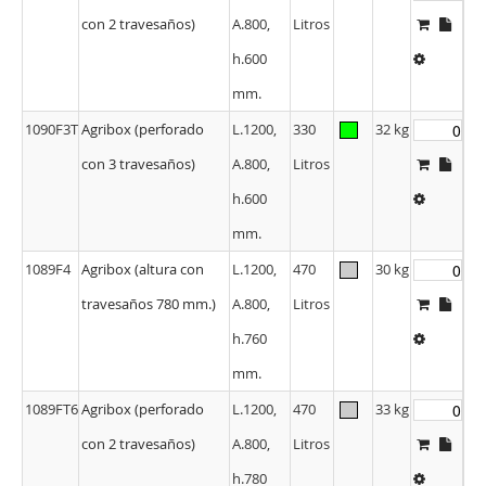
1090FT6
Agribox (perforado
L.1200,
330
29 kg
con 2 travesaños)
A.800,
Litros
h.600
mm.
1090F3T
Agribox (perforado
L.1200,
330
32 kg
con 3 travesaños)
A.800,
Litros
h.600
mm.
1089F4
Agribox (altura con
L.1200,
470
30 kg
travesaños 780 mm.)
A.800,
Litros
h.760
mm.
1089FT6
Agribox (perforado
L.1200,
470
33 kg
con 2 travesaños)
A.800,
Litros