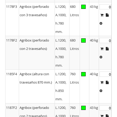
mm.
1178F3
Agribox (perforado
L.1200,
680
43 kg
con 3 travesaños)
A.1000,
Litros
h.780
mm.
1178F2
Agribox (perforado
L.1200,
680
40 kg
con 2 travesaños)
A.1000,
Litros
h.780
mm.
1185F4
Agribox (altura con
L.1200,
760
40 kg
travesaños 870 mm.)
A.1000,
Litros
h.850
mm.
1187F2
Agribox (perforado
L.1200,
760
43 kg