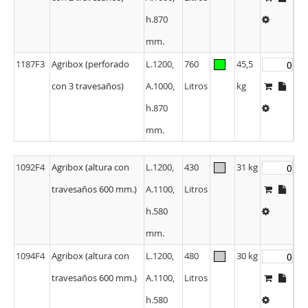
con 2 travesaños)
A.1000,
Litros
h.870
mm.
1187F3
Agribox (perforado
L.1200,
760
45,5
con 3 travesaños)
A.1000,
Litros
kg
h.870
mm.
1092F4
Agribox (altura con
L.1200,
430
31 kg
travesaños 600 mm.)
A.1100,
Litros
h.580
mm.
1094F4
Agribox (altura con
L.1200,
480
30 kg
travesaños 600 mm.)
A.1100,
Litros