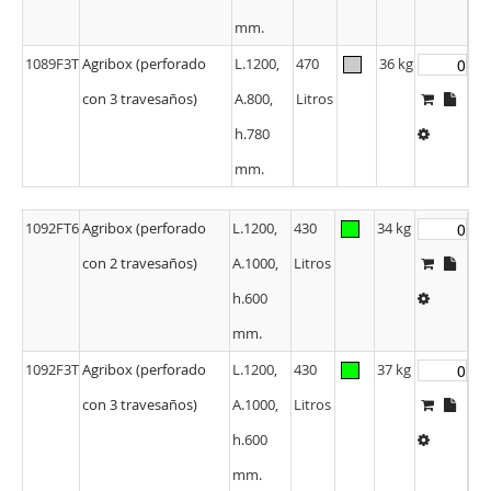
h.780
mm.
1089F3T
Agribox (perforado
L.1200,
470
36 kg
con 3 travesaños)
A.800,
Litros
h.780
mm.
1092FT6
Agribox (perforado
L.1200,
430
34 kg
con 2 travesaños)
A.1000,
Litros
h.600
mm.
1092F3T
Agribox (perforado
L.1200,
430
37 kg
con 3 travesaños)
A.1000,
Litros
h.600
mm.