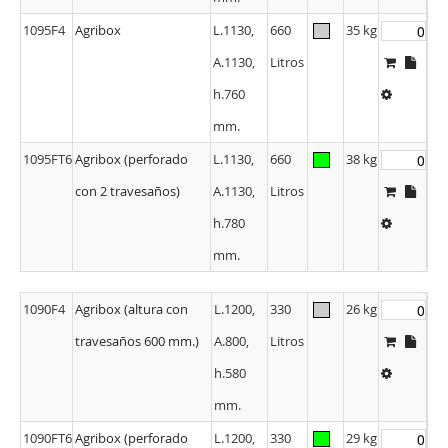
mm.
1095F4
Agribox
L.1130,
660
35 kg
A.1130,
Litros
h.760
mm.
1095FT6
Agribox (perforado
L.1130,
660
38 kg
con 2 travesaños)
A.1130,
Litros
h.780
mm.
1090F4
Agribox (altura con
L.1200,
330
26 kg
travesaños 600 mm.)
A.800,
Litros
h.580
mm.