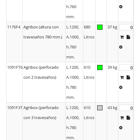
travesaños 780 mm.)
A.1000,
Litros
h.760
mm.
1176F4
Agribox (altura con
L.1200,
680
37 kg
travesaños 780 mm.)
A.1000,
Litros
h.760
mm.
1091FT6
Agribox (perforado
L.1200,
610
39 kg
con 2 travesaños)
A.1000,
Litros
h.780
mm.
1091F3T
Agribox (perforado
L.1200,
610
43 kg
con 3 travesaños)
A.1000,
Litros
h.780