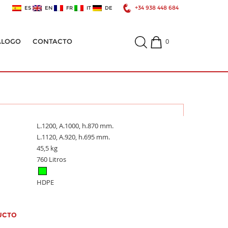
+34 938 448 684
ES
EN
FR
IT
DE
0
ÁLOGO
CONTACTO
L.1200, A.1000, h.870 mm.
L.1120, A.920, h.695 mm.
45,5 kg
760 Litros
HDPE
UCTO