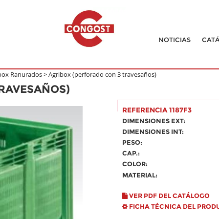
NOTICIAS
CAT
box Ranurados
>
Agribox (perforado con 3 travesaños)
TRAVESAÑOS)
REFERENCIA 1187F3
DIMENSIONES EXT:
DIMENSIONES INT:
PESO:
CAP.:
COLOR:
MATERIAL:
VER PDF DEL CATÁLOGO
FICHA TÉCNICA DEL PROD