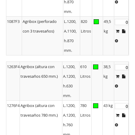
h.870
mm.
1087F3
Agribox (perforado
L.1200,
820
49,5
con 3 travesaños)
A.1100,
Litros
kg
h.870
mm.
1263F4
Agribox (altura con
L.1200,
610
38,5
travesaños 650 mm.)
A.1200,
Litros
kg
h.630
mm.
1276F4
Agribox (altura con
L.1200,
780
43 kg
travesaños 780 mm.)
A.1200,
Litros
h.760
mm.