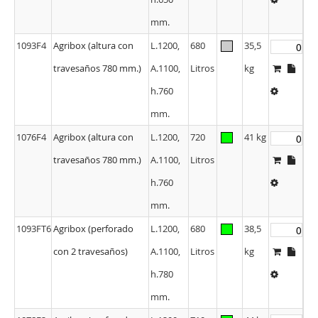
mm.
1093F4
Agribox (altura con
L.1200,
680
35,5
travesaños 780 mm.)
A.1100,
Litros
kg
h.760
mm.
1076F4
Agribox (altura con
L.1200,
720
41 kg
travesaños 780 mm.)
A.1100,
Litros
h.760
mm.
1093FT6
Agribox (perforado
L.1200,
680
38,5
con 2 travesaños)
A.1100,
Litros
kg
h.780
mm.