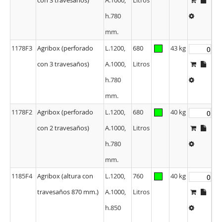
con 3 travesaños)
A.1000,
Litros
h.780
mm.
1178F3
Agribox (perforado
L.1200,
680
43 kg
con 3 travesaños)
A.1000,
Litros
h.780
mm.
1178F2
Agribox (perforado
L.1200,
680
40 kg
con 2 travesaños)
A.1000,
Litros
h.780
mm.
1185F4
Agribox (altura con
L.1200,
760
40 kg
travesaños 870 mm.)
A.1000,
Litros
h.850