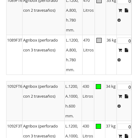
1089FT6
Agribox (perforado
L.1200,
470
33 kg
con 2 travesaños)
A.800,
Litros
h.780
mm.
1089F3T
Agribox (perforado
L.1200,
470
36 kg
con 3 travesaños)
A.800,
Litros
h.780
mm.
1092FT6
Agribox (perforado
L.1200,
430
34 kg
con 2 travesaños)
A.1000,
Litros
h.600
mm.
1092F3T
Agribox (perforado
L.1200,
430
37 kg
con 3 travesaños)
A.1000,
Litros