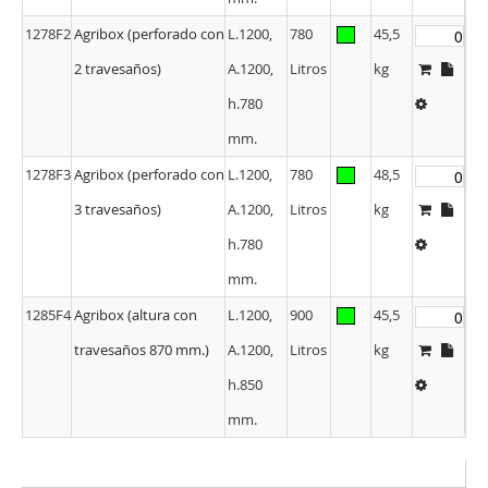
1278F2
Agribox (perforado con
L.1200,
780
45,5
2 travesaños)
A.1200,
Litros
kg
h.780
mm.
1278F3
Agribox (perforado con
L.1200,
780
48,5
3 travesaños)
A.1200,
Litros
kg
h.780
mm.
1285F4
Agribox (altura con
L.1200,
900
45,5
travesaños 870 mm.)
A.1200,
Litros
kg
h.850
mm.