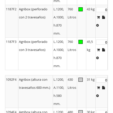
mm.
1187F2
Agribox (perforado
L.1200,
760
43 kg
con 2 travesaños)
A.1000,
Litros
h.870
mm.
1187F3
Agribox (perforado
L.1200,
760
45,5
con 3 travesaños)
A.1000,
Litros
kg
h.870
mm.
1092F4
Agribox (altura con
L.1200,
430
31 kg
travesaños 600 mm.)
A.1100,
Litros
h.580
mm.
1094F4
Agribox (altura con
L.1200,
480
30 kg