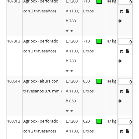
1078F2
Agribox (perforado
L.1200,
710
44 kg
con 2 travesaños)
A.1100,
Litros
h.780
mm.
1078F3
Agribox (perforado
L.1200,
710
47 kg
con 3 travesaños)
A.1100,
Litros
h.780
mm.
1085F4
Agribox (altura con
L.1200,
830
44 kg
travesaños 870 mm.)
A.1100,
Litros
h.850
mm.
1087F2
Agribox (perforado
L.1200,
820
47 kg
con 2 travesaños)
A.1100,
Litros