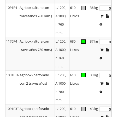
1091F4
Agribox (altura con
L.1200,
610
36 kg
travesaños 780 mm.)
A.1000,
Litros
h.760
mm.
1176F4
Agribox (altura con
L.1200,
680
37 kg
travesaños 780 mm.)
A.1000,
Litros
h.760
mm.
1091FT6
Agribox (perforado
L.1200,
610
39 kg
con 2 travesaños)
A.1000,
Litros
h.780
mm.
1091F3T
Agribox (perforado
L.1200,
610
43 kg