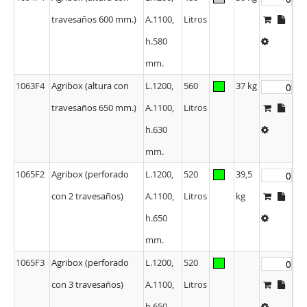
travesaños 600 mm.)
A.1100,
Litros
h.580
mm.
1063F4
Agribox (altura con
L.1200,
560
37 kg
travesaños 650 mm.)
A.1100,
Litros
h.630
mm.
1065F2
Agribox (perforado
L.1200,
520
39,5
con 2 travesaños)
A.1100,
Litros
kg
h.650
mm.
1065F3
Agribox (perforado
L.1200,
520
con 3 travesaños)
A.1100,
Litros
h.650