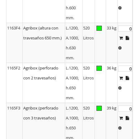
h.600
mm.
1163F4
Agribox (altura con
L.1200,
520
33 kg
travesaños 650 mm.)
A.1000,
Litros
h.630
mm.
1165F2
Agribox (perforado
L.1200,
520
36 kg
con 2 travesaños)
A.1000,
Litros
h.650
mm.
1165F3
Agribox (perforado
L.1200,
520
39 kg
con 3 travesaños)
A.1000,
Litros
h.650
mm.