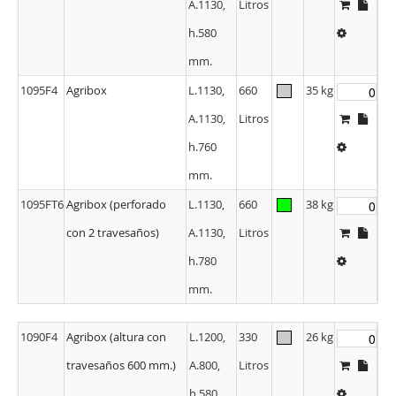
A.1130,
Litros
h.580
mm.
1095F4
Agribox
L.1130,
660
35 kg
A.1130,
Litros
h.760
mm.
1095FT6
Agribox (perforado
L.1130,
660
38 kg
con 2 travesaños)
A.1130,
Litros
h.780
mm.
1090F4
Agribox (altura con
L.1200,
330
26 kg
travesaños 600 mm.)
A.800,
Litros
h.580