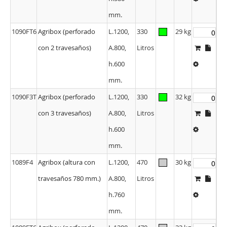
mm.
1090FT6
Agribox (perforado
L.1200,
330
29 kg
con 2 travesaños)
A.800,
Litros
h.600
mm.
1090F3T
Agribox (perforado
L.1200,
330
32 kg
con 3 travesaños)
A.800,
Litros
h.600
mm.
1089F4
Agribox (altura con
L.1200,
470
30 kg
travesaños 780 mm.)
A.800,
Litros
h.760
mm.