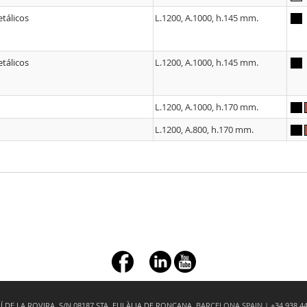
etálicos
L.1200, A.1000, h.145 mm.
etálicos
L.1200, A.1000, h.145 mm.
L.1200, A.1000, h.170 mm.
L.1200, A.800, h.170 mm.
+ç
 DE LA ROVIRA, S/N 08187 STA. EULÀLIA DE RONÇANA
BARCELONA SPAIN |
+34 938 4