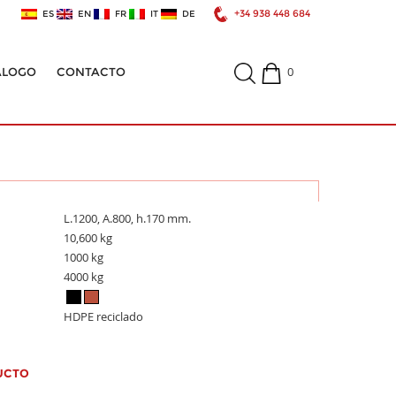
+34 938 448 684
ES
EN
FR
IT
DE
0
ÁLOGO
CONTACTO
L.1200, A.800, h.170 mm.
10,600 kg
1000 kg
4000 kg
HDPE reciclado
UCTO