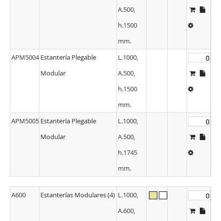
A.500,
h.1500
mm.
APM5004
Estantería Plegable
L.1000,
Modular
A.500,
h.1500
mm.
APM5005
Estantería Plegable
L.1000,
Modular
A.500,
h.1745
mm.
A600
Estanterías Modulares (4)
L.1000,
A.600,