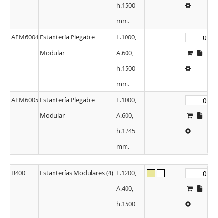
h.1500
mm.
APM6004
Estantería Plegable
L.1000,
Modular
A.600,
h.1500
mm.
APM6005
Estantería Plegable
L.1000,
Modular
A.600,
h.1745
mm.
B400
Estanterías Modulares (4)
L.1200,
A.400,
h.1500