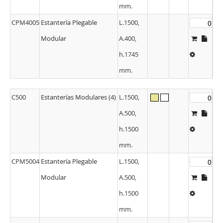
mm.
CPM4005
Estantería Plegable
L.1500,
Modular
A.400,
h.1745
mm.
C500
Estanterías Modulares (4)
L.1500,
A.500,
h.1500
mm.
CPM5004
Estantería Plegable
L.1500,
Modular
A.500,
h.1500
mm.