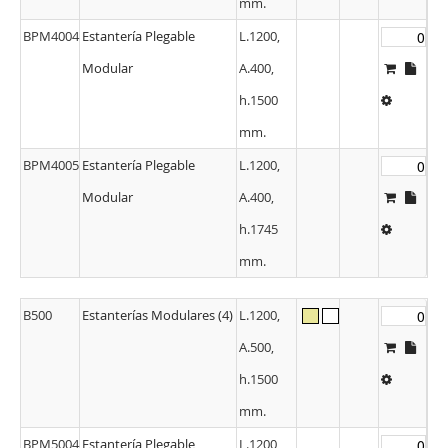
mm.
BPM4004
Estantería Plegable
L.1200,
Modular
A.400,
h.1500
mm.
BPM4005
Estantería Plegable
L.1200,
Modular
A.400,
h.1745
mm.
B500
Estanterías Modulares (4)
L.1200,
A.500,
h.1500
mm.
BPM5004
Estantería Plegable
L.1200,