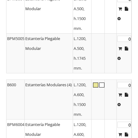
Modular
A.500,
h.1500
mm.
BPM5005
Estantería Plegable
L.1200,
Modular
A.500,
h.1745
mm.
B600
Estanterías Modulares (4)
L.1200,
A.600,
h.1500
mm.
BPM6004
Estantería Plegable
L.1200,
Modular
A.600,