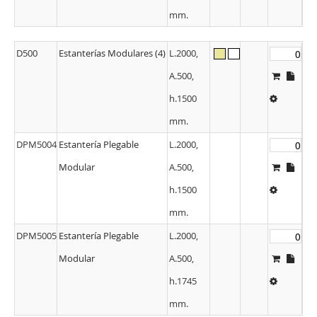
mm.
D500
Estanterías Modulares (4)
L.2000,
A.500,
h.1500
mm.
DPM5004
Estantería Plegable
L.2000,
Modular
A.500,
h.1500
mm.
DPM5005
Estantería Plegable
L.2000,
Modular
A.500,
h.1745
mm.