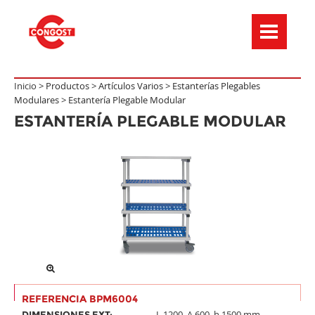
Menú de navegación
Inicio >
Productos
>
Artículos Varios
>
Estanterías Plegables
Modulares
>
Estantería Plegable Modular
ESTANTERÍA PLEGABLE MODULAR
REFERENCIA BPM6004
L.1200, A.600, h.1500 mm.
DIMENSIONES EXT: