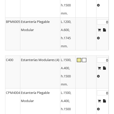
h.1500
mm.
BPM6005
Estantería Plegable
L.1200,
Modular
A.600,
h.1745
mm.
C400
Estanterías Modulares (4)
L.1500,
A.400,
h.1500
mm.
CPM4004
Estantería Plegable
L.1500,
Modular
A.400,
h.1500