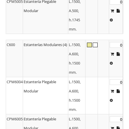
CPM5005
Estantería Plegable
L.1500,
Modular
A.500,
h.1745
mm.
C600
Estanterías Modulares (4)
L.1500,
A.600,
h.1500
mm.
CPM6004
Estantería Plegable
L.1500,
Modular
A.600,
h.1500
mm.
CPM6005
Estantería Plegable
L.1500,
Modular
A.600,