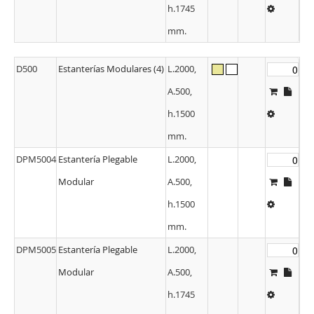
h.1745
mm.
D500
Estanterías Modulares (4)
L.2000,
A.500,
h.1500
mm.
DPM5004
Estantería Plegable
L.2000,
Modular
A.500,
h.1500
mm.
DPM5005
Estantería Plegable
L.2000,
Modular
A.500,
h.1745