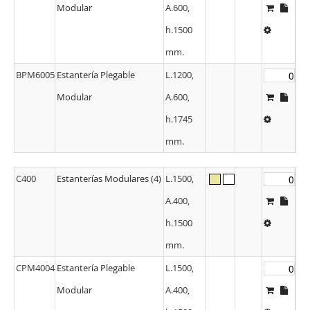
Modular
A.600,
h.1500
mm.
BPM6005
Estantería Plegable
L.1200,
Modular
A.600,
h.1745
mm.
C400
Estanterías Modulares (4)
L.1500,
A.400,
h.1500
mm.
CPM4004
Estantería Plegable
L.1500,
Modular
A.400,