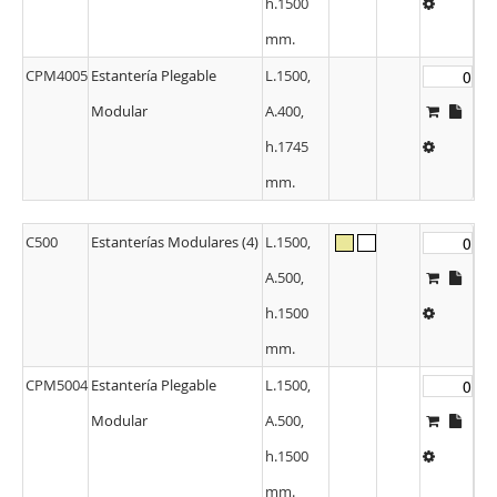
h.1500
mm.
CPM4005
Estantería Plegable
L.1500,
Modular
A.400,
h.1745
mm.
C500
Estanterías Modulares (4)
L.1500,
A.500,
h.1500
mm.
CPM5004
Estantería Plegable
L.1500,
Modular
A.500,
h.1500
mm.