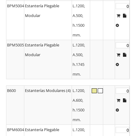
BPM5004
Estantería Plegable
L.1200,
Modular
A.500,
h.1500
mm.
BPM5005
Estantería Plegable
L.1200,
Modular
A.500,
h.1745
mm.
B600
Estanterías Modulares (4)
L.1200,
A.600,
h.1500
mm.
BPM6004
Estantería Plegable
L.1200,