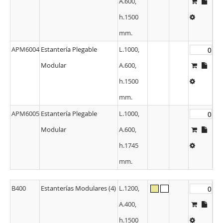
A.600,
h.1500
mm.
APM6004
Estantería Plegable
L.1000,
Modular
A.600,
h.1500
mm.
APM6005
Estantería Plegable
L.1000,
Modular
A.600,
h.1745
mm.
B400
Estanterías Modulares (4)
L.1200,
A.400,
h.1500