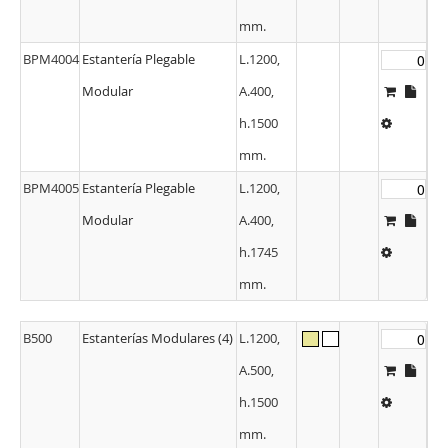
mm.
BPM4004
Estantería Plegable
L.1200,
Modular
A.400,
h.1500
mm.
BPM4005
Estantería Plegable
L.1200,
Modular
A.400,
h.1745
mm.
B500
Estanterías Modulares (4)
L.1200,
A.500,
h.1500
mm.