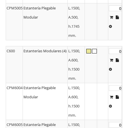
CPM5005
Estantería Plegable
L.1500,
Modular
A.500,
h.1745
mm.
C600
Estanterías Modulares (4)
L.1500,
A.600,
h.1500
mm.
CPM6004
Estantería Plegable
L.1500,
Modular
A.600,
h.1500
mm.
CPM6005
Estantería Plegable
L.1500,