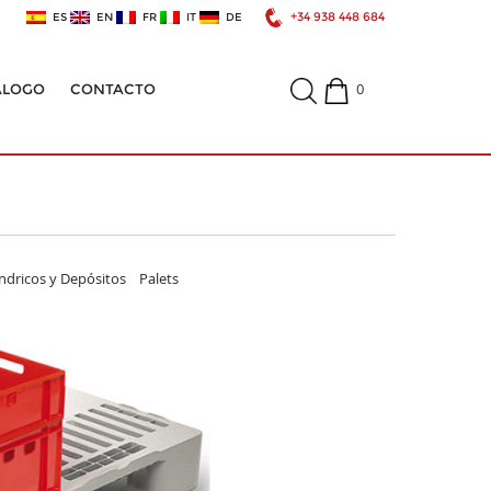
+34 938 448 684
ES
EN
FR
IT
DE
0
ÁLOGO
CONTACTO
ndricos y Depósitos
Palets