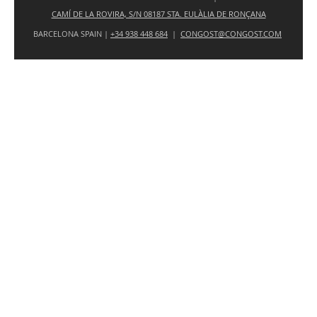
CAMÍ DE LA ROVIRA, S/N 08187 STA. EULÀLIA DE RONÇANA
BARCELONA SPAIN |
+34 938 448 684
|
CONGOST@CONGOST.COM