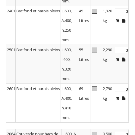
mm.
2401
Bac fond et parois pleins
L.600,
45
1,920
A.400,
Litres
kg
h.250
mm.
2501
Bac fond et parois pleins
L.600,
55
2,290
l.400,
Litres
kg
h.320
mm.
2601
Bac fond et parois pleins
L.600,
69
2,790
A.400,
Litres
kg
h.410
mm.
2064
Couvercle pour bacs de
L.600, A.
0,500