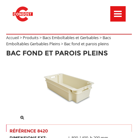
Menú de navegación
Accueil >
Produits
>
Bacs Emboîtables et Gerbables
>
Bacs
Emboîtables Gerbables Pleins
>
Bac fond et parois pleins
BAC FOND ET PAROIS PLEINS
RÉFÉRENCE 8420
L.800, l.400, h.200 mm.
DIMENSIONS EXT: