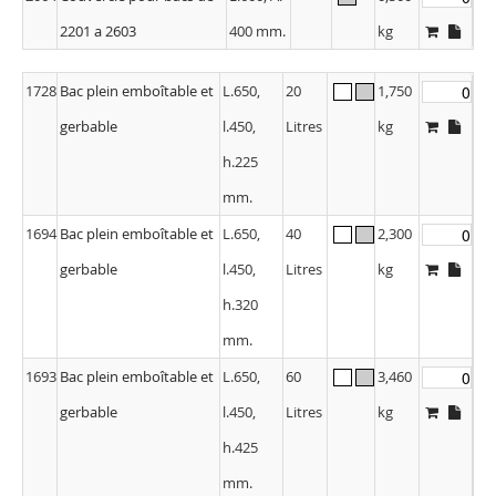
2201 a 2603
400 mm.
kg
1728
Bac plein emboîtable et
L.650,
20
1,750
gerbable
l.450,
Litres
kg
h.225
mm.
1694
Bac plein emboîtable et
L.650,
40
2,300
gerbable
l.450,
Litres
kg
h.320
mm.
1693
Bac plein emboîtable et
L.650,
60
3,460
gerbable
l.450,
Litres
kg
h.425
mm.