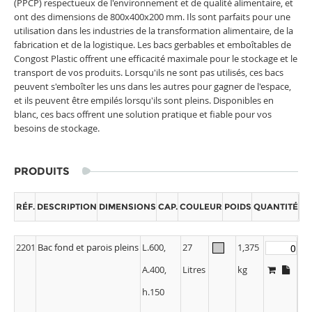
(PPCP) respectueux de l'environnement et de qualité alimentaire, et
ont des dimensions de 800x400x200 mm. Ils sont parfaits pour une
utilisation dans les industries de la transformation alimentaire, de la
fabrication et de la logistique. Les bacs gerbables et emboîtables de
Congost Plastic offrent une efficacité maximale pour le stockage et le
transport de vos produits. Lorsqu'ils ne sont pas utilisés, ces bacs
peuvent s'emboîter les uns dans les autres pour gagner de l'espace,
et ils peuvent être empilés lorsqu'ils sont pleins. Disponibles en
blanc, ces bacs offrent une solution pratique et fiable pour vos
besoins de stockage.
PRODUITS
RÉF.
DESCRIPTION
DIMENSIONS
CAP.
COULEUR
POIDS
QUANTITÉ
2201
Bac fond et parois pleins
L.600,
27
1,375
A.400,
Litres
kg
h.150