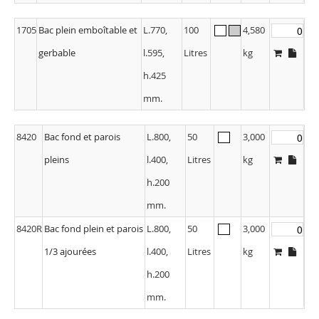
1705
Bac plein emboîtable et
L.770,
100
4,580
gerbable
l.595,
Litres
kg
h.425
mm.
8420
Bac fond et parois
L.800,
50
3,000
pleins
l.400,
Litres
kg
h.200
mm.
8420R
Bac fond plein et parois
L.800,
50
3,000
1/3 ajourées
l.400,
Litres
kg
h.200
mm.