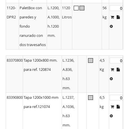
1120-
PaletBox con
L.1200,
1120
56
DPR2
paredes y
A.1000,
Litros
kg
fondo
h.1200
ranurado con
mm.
dos travesaños
83370800
Tapa 1200x800 mm.
L.1236,
4,5
para ref. 120874
A.836,
Kg
h.63
mm.
83390800
Tapa 1200x1000 mm
L.1237,
6,5
para ref.121074
A.1036,
kg
h.63
mm.