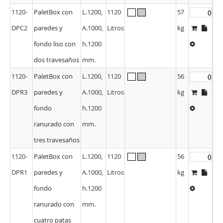
1120-
PaletBox con
L.1200,
1120
57
DPC2
paredes y
A.1000,
Litros
kg
fondo liso con
h.1200
dos travesaños
mm.
1120-
PaletBox con
L.1200,
1120
56
DPR3
paredes y
A.1000,
Litros
kg
fondo
h.1200
ranurado con
mm.
tres travesaños
1120-
PaletBox con
L.1200,
1120
56
DPR1
paredes y
A.1000,
Litros
kg
fondo
h.1200
ranurado con
mm.
cuatro patas