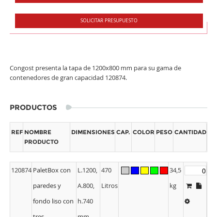
SOLICITAR PRESUPUESTO
Congost presenta la tapa de 1200x800 mm para su gama de
contenedores de gran capacidad 120874.
PRODUCTOS
REF
NOMBRE
DIMENSIONES
CAP.
COLOR
PESO
CANTIDAD
PRODUCTO
120874
PaletBox con
L.1200,
470
34,5
paredes y
A.800,
Litros
kg
fondo liso con
h.740
tres
mm.