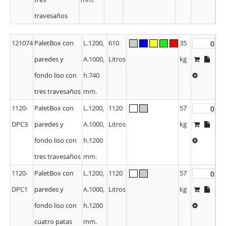
travesaños
121074
PaletBox con
L.1200,
610
35
paredes y
A.1000,
Litros
kg
fondo liso con
h.740
tres travesaños
mm.
1120-
PaletBox con
L.1200,
1120
57
DPC3
paredes y
A.1000,
Litros
kg
fondo liso con
h.1200
tres travesaños
mm.
1120-
PaletBox con
L.1200,
1120
57
DPC1
paredes y
A.1000,
Litros
kg
fondo liso con
h.1200
cuatro patas
mm.