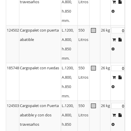
travesaños
A.800,
Litros
h.850
mm.
124502
Cargopalet con puerta
L.1200,
550
26 kg
abatible
A.800,
Litros
h.850
mm.
185748
Cargopalet con ruedas
L.1200,
550
26 kg
A.800,
Litros
h.850
mm.
124503
Cargopalet con Puerta
L.1200,
550
26 kg
abatible y con dos
A.800,
Litros
travesaños
h.850