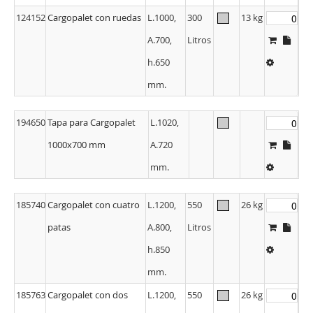
124152
Cargopalet con ruedas
L.1000,
300
13 kg
A.700,
Litros
h.650
mm.
194650
Tapa para Cargopalet
L.1020,
1000x700 mm
A.720
mm.
185740
Cargopalet con cuatro
L.1200,
550
26 kg
patas
A.800,
Litros
h.850
mm.
185763
Cargopalet con dos
L.1200,
550
26 kg