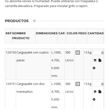
no absorbe olores ni humedad. Puede utilizarse con traspaleta o
carretilla elevadora. Preparado para instalar grifo o tapón.
PRODUCTOS
REF
NOMBRE
DIMENSIONES
CAP.
COLOR
PESO
CANTIDAD
PRODUCTO
124150
Cargopalet con cuatro
L.1000,
300
13 kg
patas
A.700,
Litros
h.650
mm.
124151
Cargopalet con dos
L.1000,
300
13 kg
travesaños
A.700,
Litros
h.650
mm.