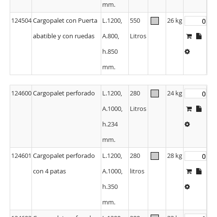
mm.
124504
Cargopalet con Puerta
L.1200,
550
26 kg
abatible y con ruedas
A.800,
Litros
h.850
mm.
124600
Cargopalet perforado
L.1200,
280
24 kg
A.1000,
Litros
h.234
mm.
124601
Cargopalet perforado
L.1200,
280
28 kg
con 4 patas
A.1000,
litros
h.350
mm.