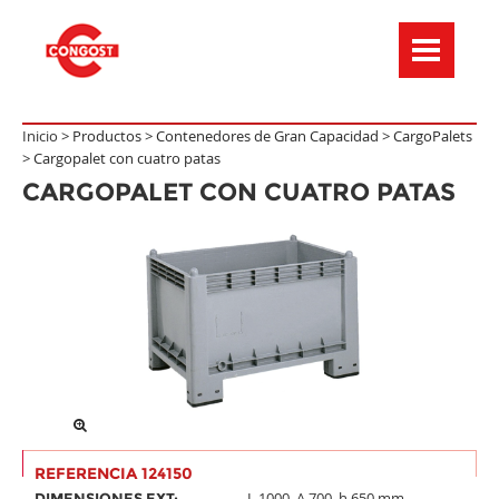
Menú de navegación
Inicio >
Productos
>
Contenedores de Gran Capacidad
>
CargoPalets
>
Cargopalet con cuatro patas
CARGOPALET CON CUATRO PATAS
REFERENCIA 124150
L.1000, A.700, h.650 mm.
DIMENSIONES EXT: