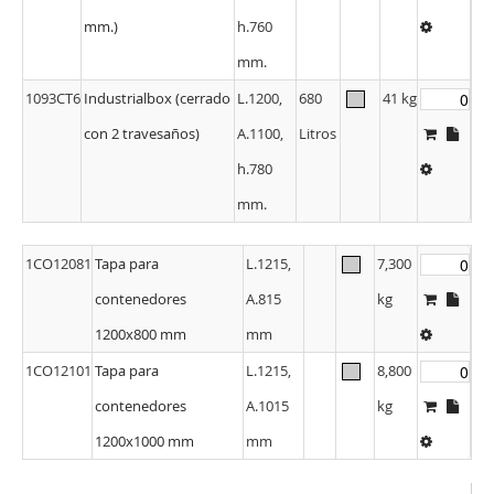
mm.
1093CT6
Industrialbox (cerrado
L.1200,
680
41 kg
con 2 travesaños)
A.1100,
Litros
h.780
mm.
1CO12081
Tapa para
L.1215,
7,300
contenedores
A.815
kg
1200x800 mm
mm
1CO12101
Tapa para
L.1215,
8,800
contenedores
A.1015
kg
1200x1000 mm
mm