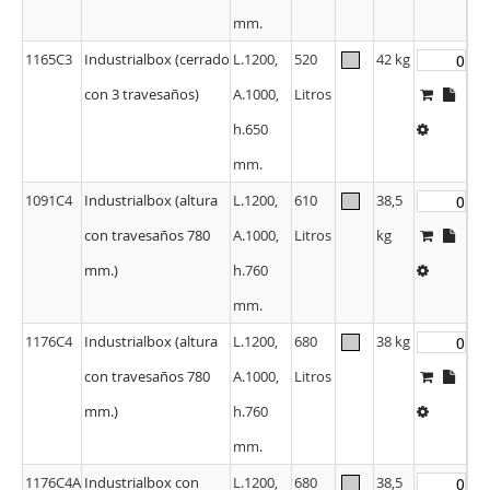
1165C3
Industrialbox (cerrado
L.1200,
520
42 kg
con 3 travesaños)
A.1000,
Litros
h.650
mm.
1091C4
Industrialbox (altura
L.1200,
610
38,5
con travesaños 780
A.1000,
Litros
kg
mm.)
h.760
mm.
1176C4
Industrialbox (altura
L.1200,
680
38 kg
con travesaños 780
A.1000,
Litros
mm.)
h.760
mm.
1176C4A
Industrialbox con
L.1200,
680
38,5
Puerta Abatible
A.1000,
Litros
kg