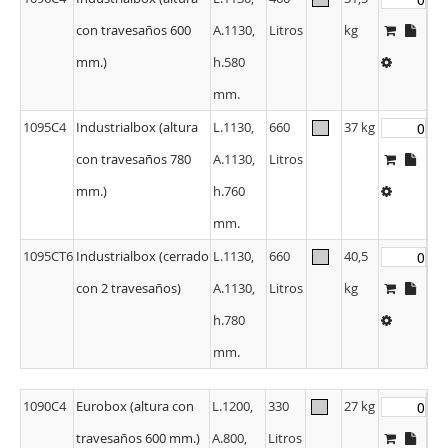
mm.)
h.580
mm.
1095C4
Industrialbox (altura
L.1130,
660
37 kg
con travesaños 780
A.1130,
Litros
mm.)
h.760
mm.
1095CT6
Industrialbox (cerrado
L.1130,
660
40,5
con 2 travesaños)
A.1130,
Litros
kg
h.780
mm.
1090C4
Eurobox (altura con
L.1200,
330
27 kg
travesaños 600 mm.)
A.800,
Litros
h.580