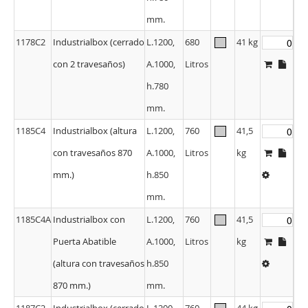
1178C2
Industrialbox (cerrado
L.1200,
680
41 kg
con 2 travesaños)
A.1000,
Litros
h.780
mm.
1185C4
Industrialbox (altura
L.1200,
760
41,5
con travesaños 870
A.1000,
Litros
kg
mm.)
h.850
mm.
1185C4A
Industrialbox con
L.1200,
760
41,5
Puerta Abatible
A.1000,
Litros
kg
(altura con travesaños
h.850
870 mm.)
mm.
1187C2
Industrialbox (cerrado
L.1200,
760
44 kg