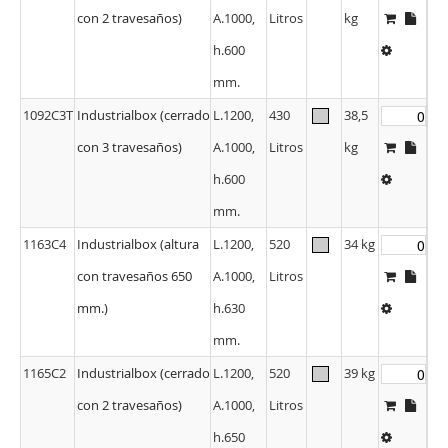
h.600
mm.
1092C3T
Industrialbox (cerrado
L.1200,
430
38,5
con 3 travesaños)
A.1000,
Litros
kg
h.600
mm.
1163C4
Industrialbox (altura
L.1200,
520
34 kg
con travesaños 650
A.1000,
Litros
mm.)
h.630
mm.
1165C2
Industrialbox (cerrado
L.1200,
520
39 kg
con 2 travesaños)
A.1000,
Litros
h.650
mm.