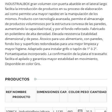
facilita la introducción de productos en su proceso de elaboración
así como permite una mayor rapidez en la manipulación de los
mismos. Producto con tecnología avanzada, permite el almacenaje
de productos voluminosos por la estructura convexa de las paredes,
aumentando la capacidad total, y por el fondo reforzado. Fabricado
en polietileno de alta densidad. Elevada resistencia Estabilidad
dimensional y de peso. Átoxico para uso alimentario, con paredes,
fondo liso y superficies redondeadas para una mejor limpieza y
mayor higiene. Adaptado para instalar grifo o tapón de 1” ó 2”.
Portaetiquetas incorporado. La confirmación de la plata el travesaño
facilita el apilado y garantiza mayor estabilidad en movimiento,
Disponible en color Gris.
PRODUCTOS
REF
NOMBRE
DIMENSIONES
CAP.
COLOR
PESO
CANTIDAD
PRODUCTO
1096C4
Industrialbox (altura
L.1130,
460
31,5
con travesaños 600
A.1130,
Litros
kg