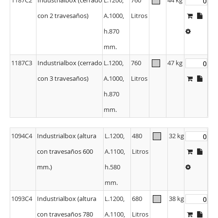
con 2 travesaños)
A.1000,
Litros
h.870
mm.
1187C3
Industrialbox (cerrado
L.1200,
760
47 kg
con 3 travesaños)
A.1000,
Litros
h.870
mm.
1094C4
Industrialbox (altura
L.1200,
480
32 kg
con travesaños 600
A.1100,
Litros
mm.)
h.580
mm.
1093C4
Industrialbox (altura
L.1200,
680
38 kg
con travesaños 780
A.1100,
Litros
mm.)
h.760