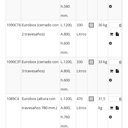
mm.
1090CT6
Eurobox (cerrado con
L.1200,
330
30 kg
2 travesaños)
A.800,
Litros
h.600
mm.
1090C3T
Eurobox (cerrado con
L.1200,
330
33 kg
3 travesaños)
A.800,
Litros
h.600
mm.
1089C4
Eurobox (altura con
L.1200,
470
31,5
travesaños 780 mm.)
A.800,
Litros
kg
h.760
mm.
1089CT6
Eurobox (cerrado con
L.1200,
470
34,5