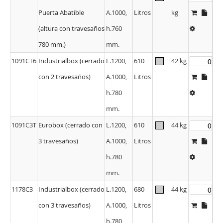
(altura con travesaños
h.760
780 mm.)
mm.
1091CT6
Industrialbox (cerrado
L.1200,
610
42 kg
con 2 travesaños)
A.1000,
Litros
h.780
mm.
1091C3T
Eurobox (cerrado con
L.1200,
610
44 kg
3 travesaños)
A.1000,
Litros
h.780
mm.
1178C3
Industrialbox (cerrado
L.1200,
680
44 kg
con 3 travesaños)
A.1000,
Litros
h.780
mm.