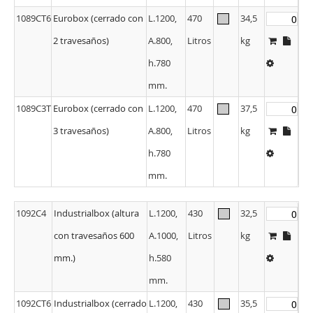
2 travesaños)
A.800,
Litros
kg
h.780
mm.
1089C3T
Eurobox (cerrado con
L.1200,
470
37,5
3 travesaños)
A.800,
Litros
kg
h.780
mm.
1092C4
Industrialbox (altura
L.1200,
430
32,5
con travesaños 600
A.1000,
Litros
kg
mm.)
h.580
mm.
1092CT6
Industrialbox (cerrado
L.1200,
430
35,5
con 2 travesaños)
A.1000,
Litros
kg