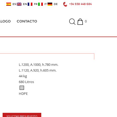
+34 938 448 684
ES
EN
FR
IT
DE
0
ÁLOGO
CONTACTO
L.1200, A.1000, h.780 mm.
L.1120, A.920, h.605 mm.
44 kg
680 Litros
HDPE
SOLICITAR PRESUPUESTO