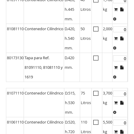
h.445
Litros
kg
mm.
81081110
Contenedor Cilíndrico
D.420,
50
2,000
h.540
Litros
kg
mm.
80173130
Tapa para Ref.
D.420
81091110, 81081110 y
mm.
1619
81071110
Contenedor Cilíndrico
D.515,
75
3,700
h.530
Litros
kg
mm.
81061110
Contenedor Cilíndrico
D.520,
110
5,500
h.720
Litros
kg