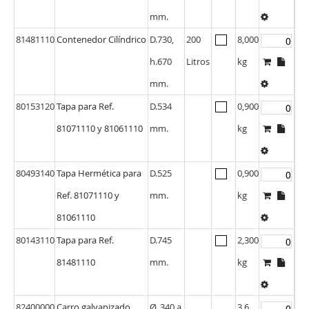
mm.
81481110
Contenedor Cilíndrico
D.730,
200
8,000
h.670
Litros
kg
mm.
80153120
Tapa para Ref.
D.534
0,900
81071110 y 81061110
mm.
kg
80493140
Tapa Hermética para
D.525
0,900
Ref. 81071110 y
mm.
kg
81061110
80143110
Tapa para Ref.
D.745
2,300
81481110
mm.
kg
82400000
Carro galvanizado
Ø. 340 a
3,6