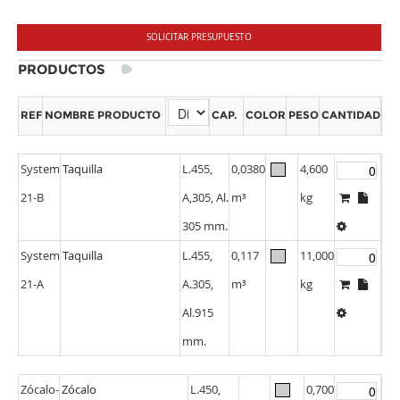
SOLICITAR PRESUPUESTO
PRODUCTOS
REF
NOMBRE PRODUCTO
CAP.
COLOR
PESO
CANTIDAD
System
Taquilla
L.455,
0,0380
4,600
21-B
A,305, Al.
m³
kg
305 mm.
System
Taquilla
L.455,
0,117
11,000
21-A
A.305,
m³
kg
Al.915
mm.
Zócalo-
Zócalo
L.450,
0,700