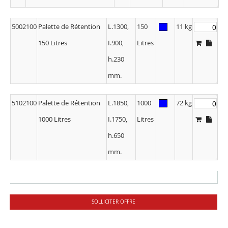
5002100
Palette de Rétention
L.1300,
150
11 kg
150 Litres
I.900,
Litres
h.230
mm.
5102100
Palette de Rétention
L.1850,
1000
72 kg
1000 Litres
I.1750,
Litres
h.650
mm.
SOLLICITER OFFRE