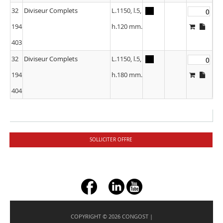
32
Diviseur Complets
L.1150, l.5,
194
h.120 mm.
403
32
Diviseur Complets
L.1150, l.5,
194
h.180 mm.
404
SOLLICITER OFFRE
+ç
COPYRIGHT © 2026 CONGOST |