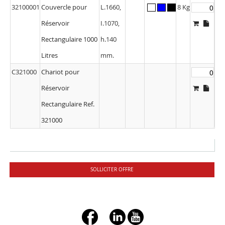
32100001
Couvercle pour
L.1660,
8 Kg
Réservoir
I.1070,
Rectangulaire 1000
h.140
Litres
mm.
C321000
Chariot pour
Réservoir
Rectangulaire Ref.
321000
SOLLICITER OFFRE
+ç