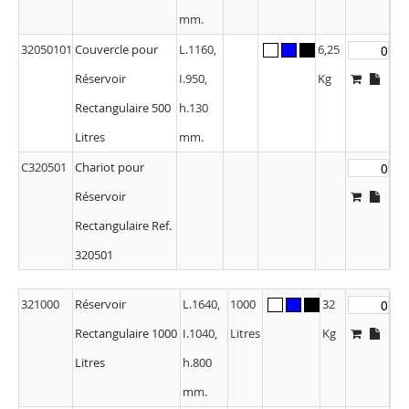
mm.
32050101
Couvercle pour
L.1160,
6,25
Réservoir
I.950,
Kg
Rectangulaire 500
h.130
Litres
mm.
C320501
Chariot pour
Réservoir
Rectangulaire Ref.
320501
321000
Réservoir
L.1640,
1000
32
Rectangulaire 1000
I.1040,
Litres
Kg
Litres
h.800
mm.