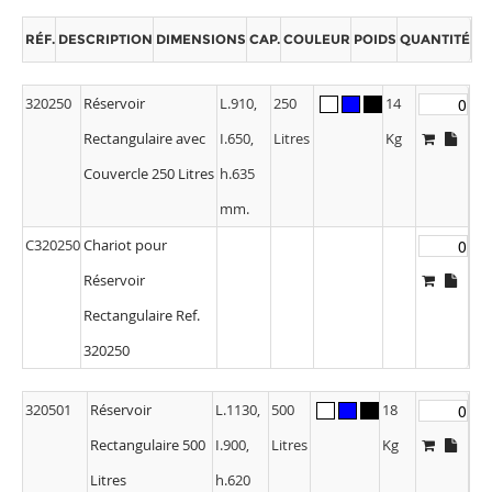
RÉF.
DESCRIPTION
DIMENSIONS
CAP.
COULEUR
POIDS
QUANTITÉ
320250
Réservoir
L.910,
250
14
Rectangulaire avec
I.650,
Litres
Kg
Couvercle 250 Litres
h.635
mm.
C320250
Chariot pour
Réservoir
Rectangulaire Ref.
320250
320501
Réservoir
L.1130,
500
18
Rectangulaire 500
I.900,
Litres
Kg
Litres
h.620