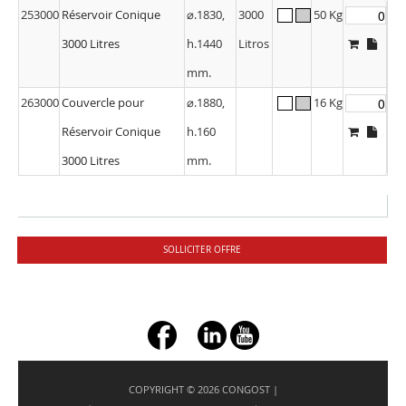
253000
Réservoir Conique
⌀.1830,
3000
50 Kg
3000 Litres
h.1440
Litros
mm.
263000
Couvercle pour
⌀.1880,
16 Kg
Réservoir Conique
h.160
3000 Litres
mm.
SOLLICITER OFFRE
+ç
COPYRIGHT © 2026 CONGOST |