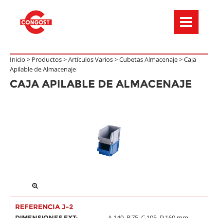
Menú de navegación
Inicio >
Productos
>
Artículos Varios
>
Cubetas Almacenaje
>
Caja
Apilable de Almacenaje
CAJA APILABLE DE ALMACENAJE
REFERENCIA J-2
A.140, B.75, C.105, D.160 mm.
DIMENSIONES EXT: