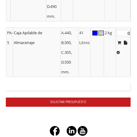
D.490
mm.
PA-
Caja Apilable de
A.440,
41
2 kg
5
Almacenaje
B.300,
Litros
C.305,
D.500
mm.
SOLICITAR PRESUPUESTO
+ç