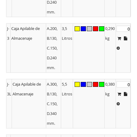
D.240
mm.
J-
Caja Apilable de
A.200,
3,5
0,290
3
Almacenaje
B.130,
Litros
kg
C.150,
D.240
mm.
J-
Caja Apilable de
A.300,
5,5
0,380
3L
Almacenaje
B.130,
Litros
kg
C.150,
D.340
mm.