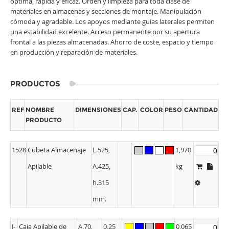
óptima, rápida y eficaz. Orden y limpieza para toda clase de
materiales en almacenas y secciones de montaje. Manipulación
cómoda y agradable. Los apoyos mediante guías laterales permiten
una estabilidad excelente. Acceso permanente por su apertura
frontal a las piezas almacenadas. Ahorro de coste, espacio y tiempo
en producción y reparación de materiales.
PRODUCTOS
REF
NOMBRE
DIMENSIONES
CAP.
COLOR
PESO
CANTIDAD
PRODUCTO
1528
Cubeta Almacenaje
L.525,
1,970
Apilable
A.425,
kg
h.315
mm.
J-
Caja Apilable de
A.70,
0,25
0,065