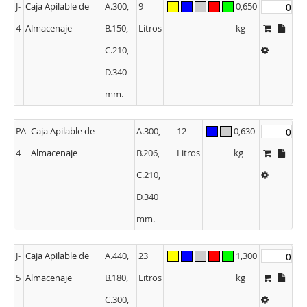
J-
Caja Apilable de
A.300,
9
0,650
4
Almacenaje
B.150,
Litros
kg
C.210,
D.340
mm.
PA-
Caja Apilable de
A.300,
12
0,630
4
Almacenaje
B.206,
Litros
kg
C.210,
D.340
mm.
J-
Caja Apilable de
A.440,
23
1,300
5
Almacenaje
B.180,
Litros
kg
C.300,