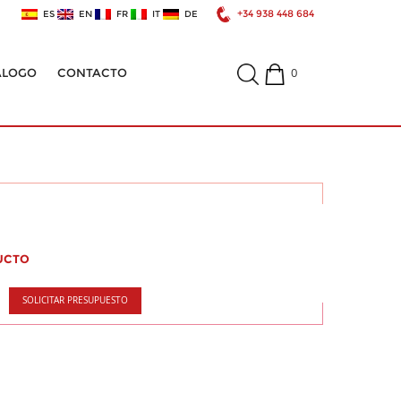
+34 938 448 684
ES
EN
FR
IT
DE
0
ÁLOGO
CONTACTO
UCTO
SOLICITAR PRESUPUESTO