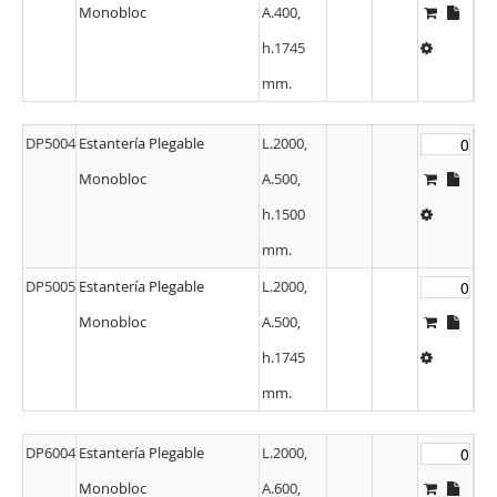
Monobloc
A.400,
h.1745
mm.
DP5004
Estantería Plegable
L.2000,
Monobloc
A.500,
h.1500
mm.
DP5005
Estantería Plegable
L.2000,
Monobloc
A.500,
h.1745
mm.
DP6004
Estantería Plegable
L.2000,
Monobloc
A.600,