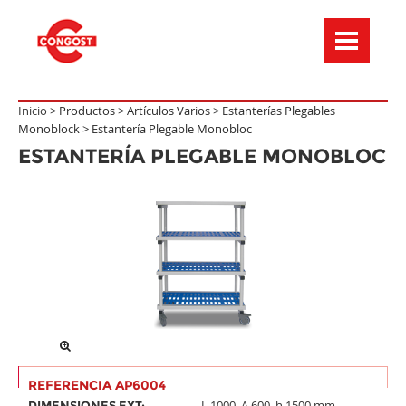
Menú de navegación
Inicio >
Productos
>
Artículos Varios
>
Estanterías Plegables
Monoblock
>
Estantería Plegable Monobloc
ESTANTERÍA PLEGABLE MONOBLOC
REFERENCIA AP6004
L.1000, A.600, h.1500 mm.
DIMENSIONES EXT: