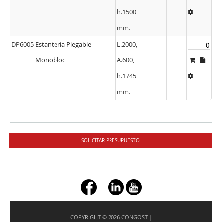
h.1500
mm.
DP6005
Estantería Plegable
L.2000,
Monobloc
A.600,
h.1745
mm.
SOLICITAR PRESUPUESTO
+ç
COPYRIGHT © 2026 CONGOST |