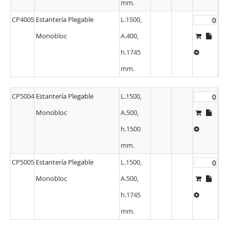
mm.
CP4005
Estantería Plegable
L.1500,
Monobloc
A.400,
h.1745
mm.
CP5004
Estantería Plegable
L.1500,
Monobloc
A.500,
h.1500
mm.
CP5005
Estantería Plegable
L.1500,
Monobloc
A.500,
h.1745
mm.