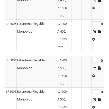
h.1500
mm.
BP4005
Estantería Plegable
L.1200,
Monobloc
A.400,
h.1745
mm.
BP5004
Estantería Plegable
L.1200,
Monobloc
A.500,
h.1500
mm.
BP5005
Estantería Plegable
L.1200,
Monobloc
A.500,
h.1745