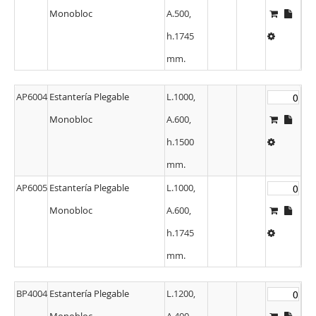
Monobloc
A.500,
h.1745
mm.
AP6004
Estantería Plegable
L.1000,
Monobloc
A.600,
h.1500
mm.
AP6005
Estantería Plegable
L.1000,
Monobloc
A.600,
h.1745
mm.
BP4004
Estantería Plegable
L.1200,
Monobloc
A.400,