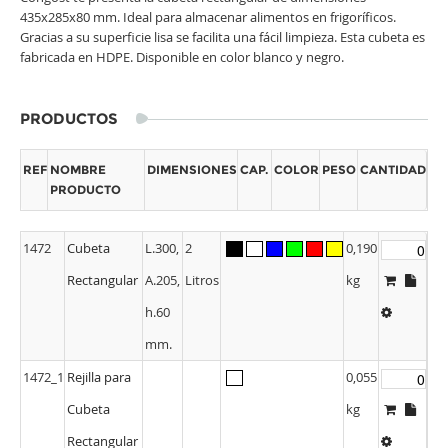
435x285x80 mm. Ideal para almacenar alimentos en frigoríficos.
Gracias a su superficie lisa se facilita una fácil limpieza. Esta cubeta es
fabricada en HDPE. Disponible en color blanco y negro.
PRODUCTOS
REF
NOMBRE
DIMENSIONES
CAP.
COLOR
PESO
CANTIDAD
PRODUCTO
1472
Cubeta
L.300,
2
0,190
Rectangular
A.205,
Litros
kg
h.60
mm.
1472_1
Rejilla para
0,055
Cubeta
kg
Rectangular