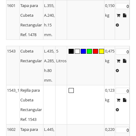
1601
Tapa para
L.355,
0,150
Cubeta
A.240,
kg
Rectangular
h.15
Ref. 1478
mm.
1543
Cubeta
L.435,
5
0,475
Rectangular
A.285,
Litros
kg
h.80
mm.
1543_1
Rejilla para
0,123
Cubeta
kg
Rectangular
Ref. 1543
1602
Tapa para
L.445,
0,220