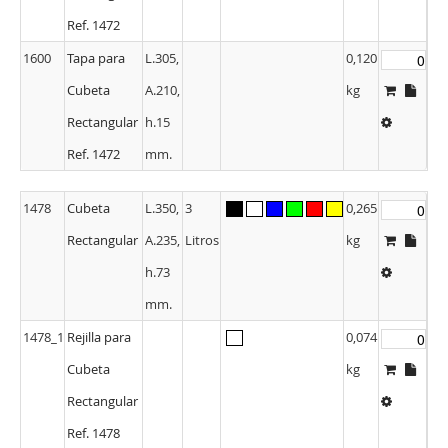
Ref. 1472
1600
Tapa para
L.305,
0,120
Cubeta
A.210,
kg
Rectangular
h.15
Ref. 1472
mm.
1478
Cubeta
L.350,
3
0,265
Rectangular
A.235,
Litros
kg
h.73
mm.
1478_1
Rejilla para
0,074
Cubeta
kg
Rectangular
Ref. 1478