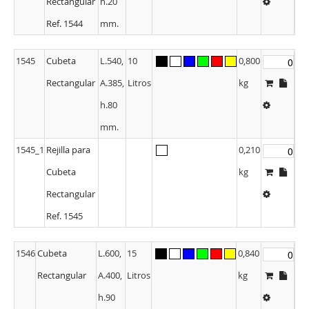
Rectangular
h.20
Ref. 1544
mm.
1545
Cubeta
L.540,
10
0,800
Rectangular
A.385,
Litros
kg
h.80
mm.
1545_1
Rejilla para
0,210
Cubeta
kg
Rectangular
Ref. 1545
1546
Cubeta
L.600,
15
0,840
Rectangular
A.400,
Litros
kg
h.90