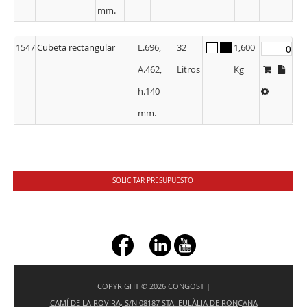
mm.
1547
Cubeta rectangular
L.696,
32
1,600
A.462,
Litros
Kg
h.140
mm.
SOLICITAR PRESUPUESTO
+ç
COPYRIGHT © 2026 CONGOST |
CAMÍ DE LA ROVIRA, S/N 08187 STA. EULÀLIA DE RONÇANA