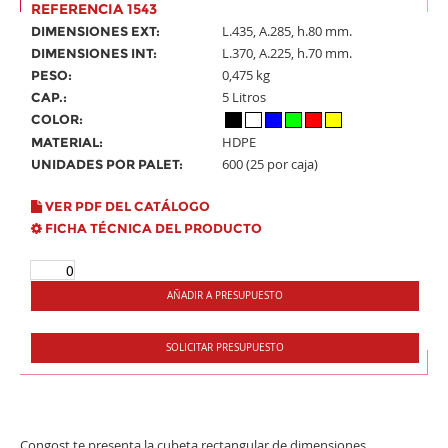
REFERENCIA 1543
L.435, A.285, h.80 mm.
DIMENSIONES EXT:
L.370, A.225, h.70 mm.
DIMENSIONES INT:
0,475 kg
PESO:
5 Litros
CAP.:
COLOR:
HDPE
MATERIAL:
600 (25 por caja)
UNIDADES POR PALET:
VER PDF DEL CATÁLOGO
FICHA TÉCNICA DEL PRODUCTO
AÑADIR A PRESUPUESTO
SOLICITAR PRESUPUESTO
Congost te presenta la cubeta rectangular de dimensiones