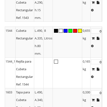
Cubeta
A.290,
kg
Rectangular
h.15
Ref. 1543
mm.
1544
Cubeta
L.490,
8
0,655
Rectangular
A.335,
Litros
kg
h.80
mm.
1544_1
Rejilla para
0,165
Cubeta
kg
Rectangular
Ref. 1544
1603
Tapa para
L.490,
0,330
Cubeta
A.340,
kg