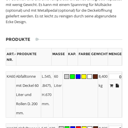
mit wenig Gewicht. Es kann mit einem Spannring für Müllsäcke
(optional) und mit Metallpedal (optional) für die Deckelöffnung
geliefert werden. Es ist leicht zu reinigen durch seine abgerundete
Ecke Design.
PRODUKTE
ART.-
PRODUKTE
MASSE
KAP.
FARBE
GEWICHT
MENGE
NR.
KA60
Abfalltonne
L.545,
60
8,400
mit Deckel 60
.B475,
Liter
kg
Liter und
H.670
Rollen D. 200
mm.
mm.