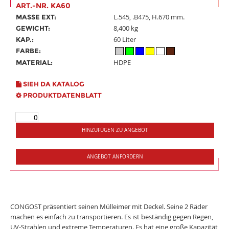
ART.-NR. KA60
L.545, .B475, H.670 mm.
MASSE EXT:
8,400 kg
GEWICHT:
60 Liter
KAP.:
FARBE:
HDPE
MATERIAL:
SIEH DA KATALOG
PRODUKTDATENBLATT
HINZUFÜGEN ZU ANGEBOT
ANGEBOT ANFORDERN
CONGOST präsentiert seinen Mülleimer mit Deckel. Seine 2 Räder
machen es einfach zu transportieren. Es ist beständig gegen Regen,
UV-Strahlen und extreme Temperaturen. Es hat eine große Kapazität