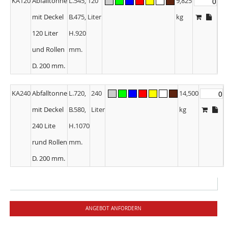
KA120
Abfalltonne
L.545,
120
9,825
mit Deckel
B.475,
Liter
kg
120 Liter
H.920
und Rollen
mm.
D. 200 mm.
KA240
Abfalltonne
L.720,
240
14,500
mit Deckel
B.580,
Liter
kg
240 Lite
H.1070
rund Rollen
mm.
D. 200 mm.
ANGEBOT ANFORDERN