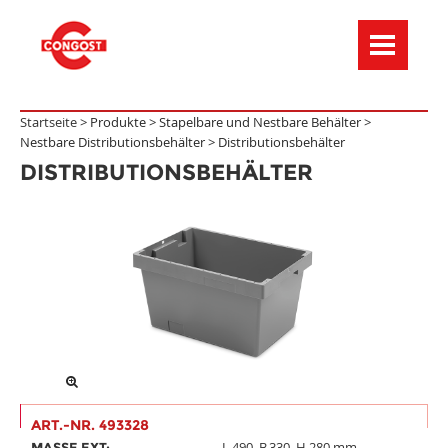
Menú de navegación
Startseite >
Produkte
>
Stapelbare und Nestbare Behälter
>
Nestbare Distributionsbehälter
>
Distributionsbehälter
DISTRIBUTIONSBEHÄLTER
ART.-NR. 493328
L.490, B.330, H.280 mm.
MASSE EXT: