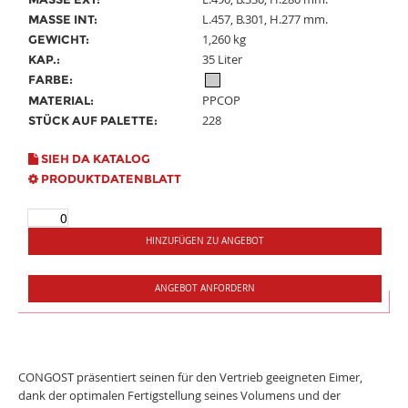
L.457, B.301, H.277 mm.
MASSE INT:
1,260 kg
GEWICHT:
35 Liter
KAP.:
FARBE:
PPCOP
MATERIAL:
228
STÜCK AUF PALETTE:
SIEH DA KATALOG
PRODUKTDATENBLATT
HINZUFÜGEN ZU ANGEBOT
ANGEBOT ANFORDERN
CONGOST präsentiert seinen für den Vertrieb geeigneten Eimer,
dank der optimalen Fertigstellung seines Volumens und der