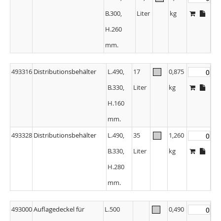
B.300,
Liter
kg
H.260
mm.
493316
Distributionsbehälter
L.490,
17
0,875
B.330,
Liter
kg
H.160
mm.
493328
Distributionsbehälter
L.490,
35
1,260
B.330,
Liter
kg
H.280
mm.
493000
Auflagedeckel für
L.500
0,490