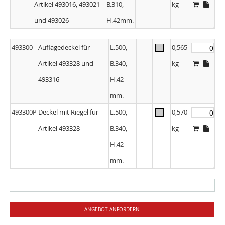
Artikel 493016, 493021
B.310,
kg
und 493026
H.42mm.
493300
Auflagedeckel für
L.500,
0,565
Artikel 493328 und
B.340,
kg
493316
H.42
mm.
493300P
Deckel mit Riegel für
L.500,
0,570
Artikel 493328
B.340,
kg
H.42
mm.
ANGEBOT ANFORDERN