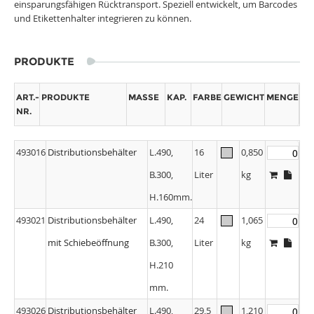
einsparungsfähigen Rücktransport. Speziell entwickelt, um Barcodes
und Etikettenhalter integrieren zu können.
PRODUKTE
ART.-
PRODUKTE
MASSE
KAP.
FARBE
GEWICHT
MENGE
NR.
493016
Distributionsbehälter
L.490,
16
0,850
B.300,
Liter
kg
H.160mm.
493021
Distributionsbehälter
L.490,
24
1,065
mit Schiebeöffnung
B.300,
Liter
kg
H.210
mm.
493026
Distributionsbehälter
L.490,
29,5
1,210