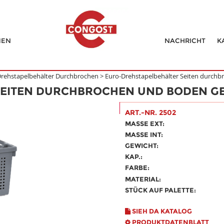
MEN
NACHRICHT
K
rehstapelbehälter Durchbrochen
>
Euro-Drehstapelbehälter Seiten durch
SEITEN DURCHBROCHEN UND BODEN G
ART.-NR. 2502
MASSE EXT:
MASSE INT:
GEWICHT:
KAP.:
FARBE:
MATERIAL:
STÜCK AUF PALETTE:
SIEH DA KATALOG
PRODUKTDATENBLATT