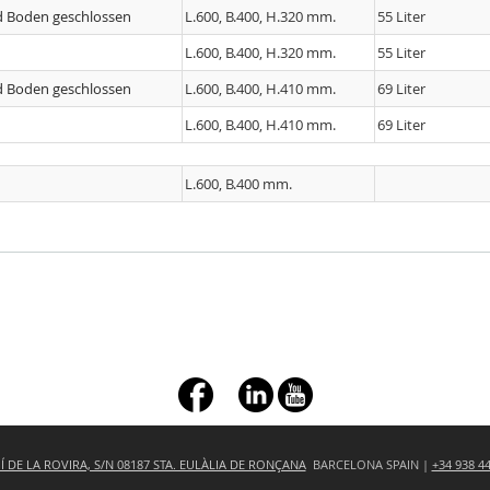
d Boden geschlossen
L.600, B.400, H.320 mm.
55 Liter
L.600, B.400, H.320 mm.
55 Liter
d Boden geschlossen
L.600, B.400, H.410 mm.
69 Liter
L.600, B.400, H.410 mm.
69 Liter
L.600, B.400 mm.
+ç
 DE LA ROVIRA, S/N 08187 STA. EULÀLIA DE RONÇANA
BARCELONA SPAIN |
+34 938 4