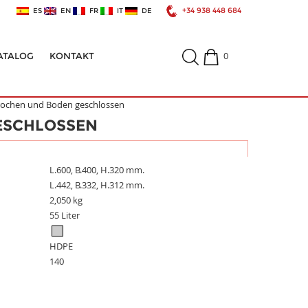
+34 938 448 684
ES
EN
FR
IT
DE
0
ATALOG
KONTAKT
brochen und Boden geschlossen
ESCHLOSSEN
L.600, B.400, H.320 mm.
L.442, B.332, H.312 mm.
2,050 kg
55 Liter
HDPE
140