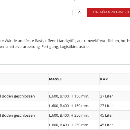
HINZUFÜGEN ZU ANGEBOT
rte Wände und feste Basis, offene Handgriffe, aus umweltfreundlichen, ho
bensmittelverarbeitung, Fertigung, Logistikindustrie.
MASSE
KAP.
d Boden geschlossen
L.600, B.400, H.150 mm.
27 Liter
L.600, B.400, H.150 mm.
27 Liter
d Boden geschlossen
L.600, B.400, H.250 mm.
45 Liter
L.600, B.400, H.250 mm.
45 Liter