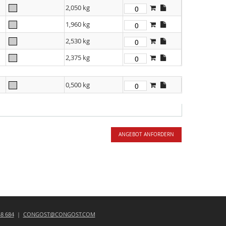
2,050 kg
1,960 kg
2,530 kg
2,375 kg
0,500 kg
ANGEBOT ANFORDERN
48 684
|
CONGOST@CONGOST.COM