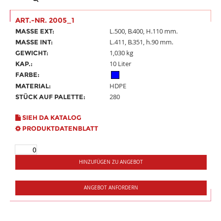
ART.-NR. 2005_1
L.500, B.400, H.110 mm.
MASSE EXT:
L.411, B.351, h.90 mm.
MASSE INT:
1,030 kg
GEWICHT:
10 Liter
KAP.:
FARBE:
HDPE
MATERIAL:
280
STÜCK AUF PALETTE:
SIEH DA KATALOG
PRODUKTDATENBLATT
HINZUFÜGEN ZU ANGEBOT
ANGEBOT ANFORDERN