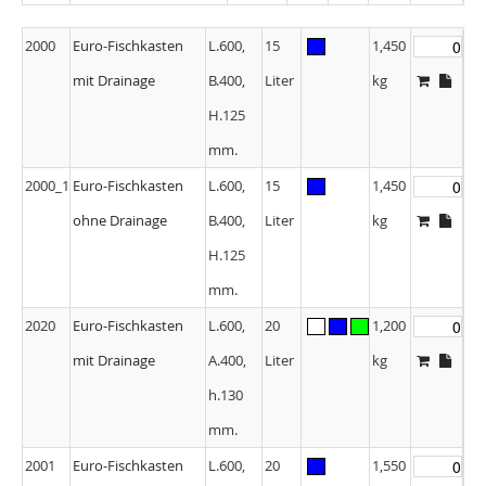
2000
Euro-Fischkasten
L.600,
15
1,450
mit Drainage
B.400,
Liter
kg
H.125
mm.
2000_1
Euro-Fischkasten
L.600,
15
1,450
ohne Drainage
B.400,
Liter
kg
H.125
mm.
2020
Euro-Fischkasten
L.600,
20
1,200
mit Drainage
A.400,
Liter
kg
h.130
mm.
2001
Euro-Fischkasten
L.600,
20
1,550