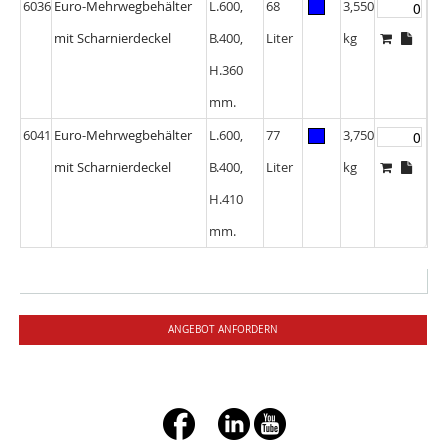
6036
Euro-Mehrwegbehälter
L.600,
68
3,550
mit Scharnierdeckel
B.400,
Liter
kg
H.360
mm.
6041
Euro-Mehrwegbehälter
L.600,
77
3,750
mit Scharnierdeckel
B.400,
Liter
kg
H.410
mm.
ANGEBOT ANFORDERN
+ç