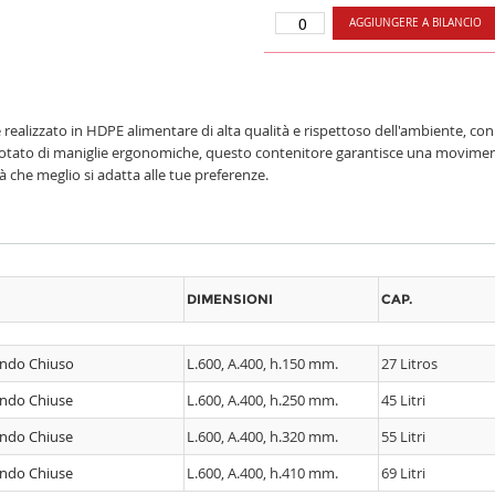
AGGIUNGERE A BILANCIO
ic è realizzato in HDPE alimentare di alta qualità e rispettoso dell'ambiente,
. Dotato di maniglie ergonomiche, questo contenitore garantisce una moviment
tà che meglio si adatta alle tue preferenze.
DIMENSIONI
CAP.
Fondo Chiuso
L.600, A.400, h.150 mm.
27 Litros
Fondo Chiuse
L.600, A.400, h.250 mm.
45 Litri
Fondo Chiuse
L.600, A.400, h.320 mm.
55 Litri
Fondo Chiuse
L.600, A.400, h.410 mm.
69 Litri