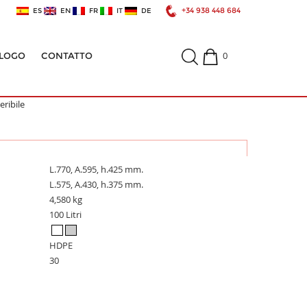
+34 938 448 684
ES
EN
FR
IT
DE
0
LOGO
CONTATTO
eribile
L.770, A.595, h.425 mm.
L.575, A.430, h.375 mm.
4,580 kg
100 Litri
HDPE
30