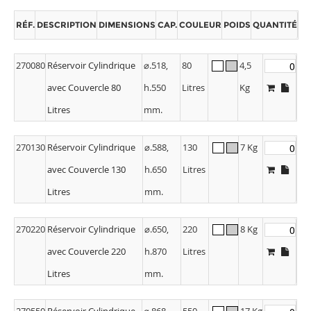
RÉF.
DESCRIPTION
DIMENSIONS
CAP.
COULEUR
POIDS
QUANTITÉ
270080
Réservoir Cylindrique
⌀.518,
80
4,5
avec Couvercle 80
h.550
Litres
Kg
Litres
mm.
270130
Réservoir Cylindrique
⌀.588,
130
7 Kg
avec Couvercle 130
h.650
Litres
Litres
mm.
270220
Réservoir Cylindrique
⌀.650,
220
8 Kg
avec Couvercle 220
h.870
Litres
Litres
mm.
270550
Réservoir Cylindrique
⌀.868,
550
17 Kg