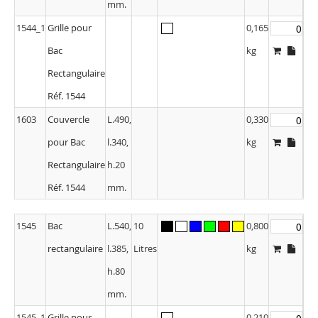
mm.
1544_1
Grille pour
0,165
Bac
kg
Rectangulaire
Réf. 1544
1603
Couvercle
L.490,
0,330
pour Bac
l.340,
kg
Rectangulaire
h.20
Réf. 1544
mm.
1545
Bac
L.540,
10
0,800
rectangulaire
l.385,
Litres
kg
h.80
mm.
1545_1
Grille pour
0,210