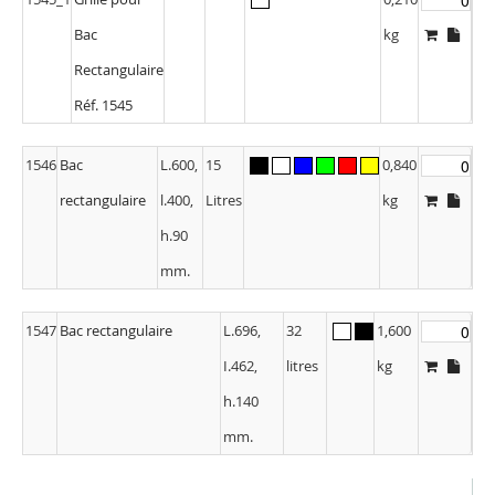
Bac
kg
Rectangulaire
Réf. 1545
1546
Bac
L.600,
15
0,840
rectangulaire
l.400,
Litres
kg
h.90
mm.
1547
Bac rectangulaire
L.696,
32
1,600
I.462,
litres
kg
h.140
mm.