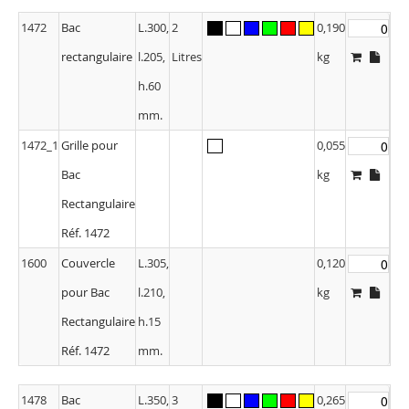
1472
Bac
L.300,
2
0,190
rectangulaire
l.205,
Litres
kg
h.60
mm.
1472_1
Grille pour
0,055
Bac
kg
Rectangulaire
Réf. 1472
1600
Couvercle
L.305,
0,120
pour Bac
l.210,
kg
Rectangulaire
h.15
Réf. 1472
mm.
1478
Bac
L.350,
3
0,265