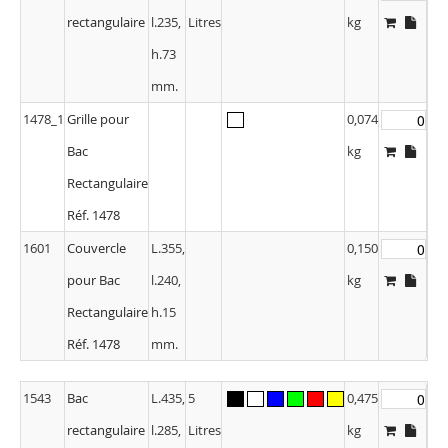
rectangulaire
l.235,
Litres
kg
h.73
mm.
1478_1
Grille pour
0,074
Bac
kg
Rectangulaire
Réf. 1478
1601
Couvercle
L.355,
0,150
pour Bac
l.240,
kg
Rectangulaire
h.15
Réf. 1478
mm.
1543
Bac
L.435,
5
0,475
rectangulaire
l.285,
Litres
kg