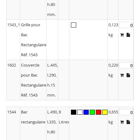
h.80
mm.
1543_1
Grille pour
0,123
Bac
kg
Rectangulaire
Réf. 1543
1602
Couvercle
L.445,
0,220
pour Bac
l.290,
kg
Rectangulaire
h.15
Réf. 1543
mm.
1544
Bac
L.490,
8
0,655
rectangulaire
l.335,
Litres
kg
h.80