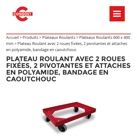
Menú de navegación
Accueil >
Produits
>
Plateaux Roulants
>
Plateaux Roulants 600 x 400
mm
>
Plateau Roulant avec 2 roues fixées, 2 pivotantes et attaches
en polyamide, bandage en caoutchouc
PLATEAU ROULANT AVEC 2 ROUES
FIXÉES, 2 PIVOTANTES ET ATTACHES
EN POLYAMIDE, BANDAGE EN
CAOUTCHOUC