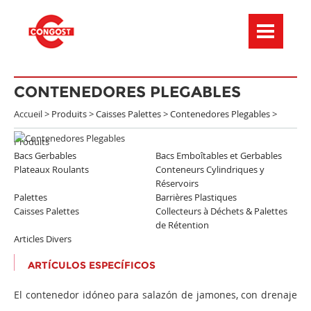
Menú de navegación
CONTENEDORES PLEGABLES
Accueil >
Produits
>
Caisses Palettes
>
Contenedores Plegables
>
Produits
Bacs Gerbables
Bacs Emboîtables et Gerbables
Plateaux Roulants
Conteneurs Cylindriques y
Réservoirs
Palettes
Barrières Plastiques
Caisses Palettes
Collecteurs à Déchets & Palettes
de Rétention
Articles Divers
ARTÍCULOS ESPECÍFICOS
El contenedor idóneo para salazón de jamones, con drenaje